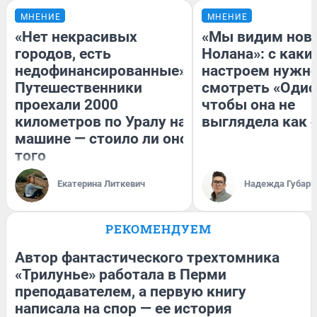
МНЕНИЕ
МНЕНИЕ
«Нет некрасивых
«Мы видим нов
городов, есть
Нолана»: с каки
недофинансированные».
настроем нужн
Путешественники
смотреть «Одис
проехали 2000
чтобы она не
километров по Уралу на
выглядела как 
машине — стоило ли оно
того
Екатерина Литкевич
Надежда Губарь
РЕКОМЕНДУЕМ
Автор фантастического трехтомника
«Трилунье» работала в Перми
преподавателем, а первую книгу
написала на спор — ее история