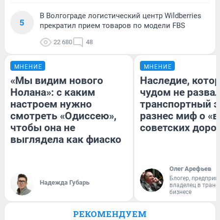
В Волгограде логистический центр Wildberries
5
прекратил прием товаров по модели FBS
22 680
48
МНЕНИЕ
МНЕНИЕ
«Мы видим нового
Наследие, кото
Нолана»: с каким
чудом не разва
настроем нужно
транспортный э
смотреть «Одиссею»,
разнес миф о «
чтобы она не
советских доро
выглядела как фиаско
Олег Арефьев
Блогер, предприн
Надежда Губарь
владелец в тран
бизнесе
РЕКОМЕНДУЕМ