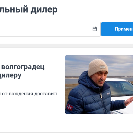
альный дилер
Примен
: волгоградец
дилеру
я от вождения доставил