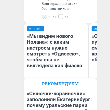
Волгограде до атаки
беспилотников
21 611
61
МНЕНИЕ
МНЕНИЕ
«Мы видим нового
«Спутал
Нолана»: с каким
пургу».
настроем нужно
смерте
смотреть «Одиссею»,
которы
чтобы она не
обнару
выглядела как фиаско
Ир
РЕКОМЕНДУЕМ
Гл
Надежда Губарь
«Р
Во
«Сыночки-корзиночки»
заполонили Екатеринбург:
почему уральские парни