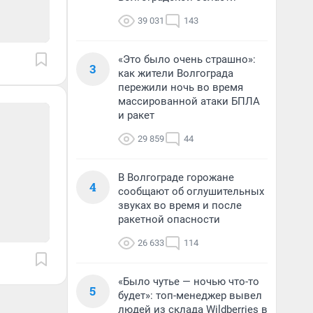
39 031
143
«Это было очень страшно»:
3
как жители Волгограда
пережили ночь во время
массированной атаки БПЛА
и ракет
29 859
44
В Волгограде горожане
4
сообщают об оглушительных
звуках во время и после
ракетной опасности
26 633
114
«Было чутье — ночью что-то
5
будет»: топ-менеджер вывел
людей из склада Wildberries в