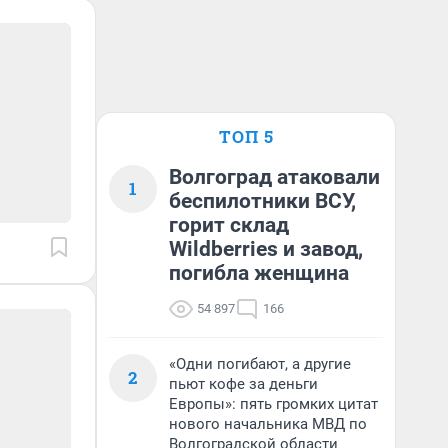
ТОП 5
Волгоград атаковали
1
беспилотники ВСУ,
горит склад
Wildberries и завод,
погибла женщина
54 897
166
«Одни погибают, а другие
2
пьют кофе за деньги
Европы»: пять громких цитат
нового начальника МВД по
Волгоградской области