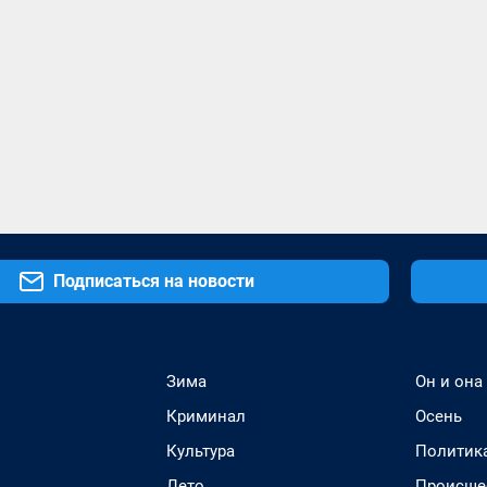
Подписаться на новости
Зима
Он и она
Криминал
Осень
Культура
Политик
Лето
Происше