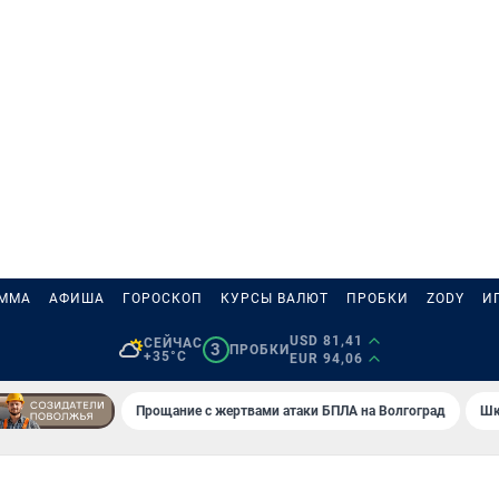
АММА
АФИША
ГОРОСКОП
КУРСЫ ВАЛЮТ
ПРОБКИ
ZODY
И
USD 81,41
СЕЙЧАС
3
ПРОБКИ
+35°C
EUR 94,06
Прощание с жертвами атаки БПЛА на Волгоград
Шк