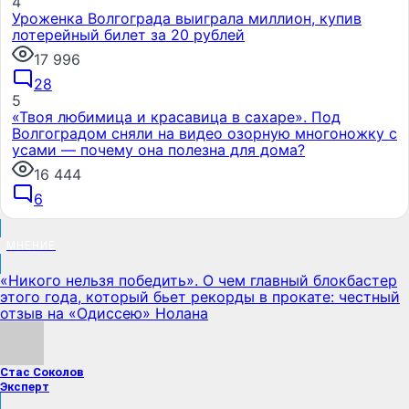
4
Уроженка Волгограда выиграла миллион, купив
лотерейный билет за 20 рублей
17 996
28
5
«Твоя любимица и красавица в сахаре». Под
Волгоградом сняли на видео озорную многоножку с
усами — почему она полезна для дома?
16 444
6
МНЕНИЕ
«Никого нельзя победить». О чем главный блокбастер
этого года, который бьет рекорды в прокате: честный
отзыв на «Одиссею» Нолана
Стас Соколов
Эксперт