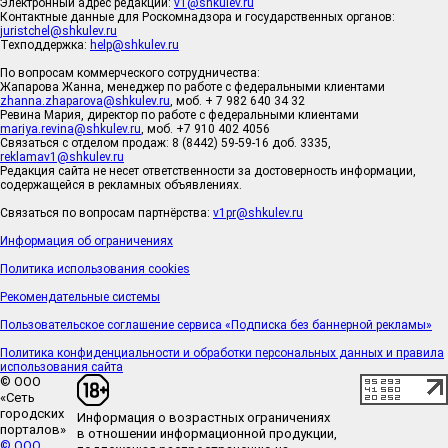
Электронный адрес редакции:
v1@shkulev.ru
Контактные данные для Роскомнадзора и государственных органов:
juristchel@shkulev.ru
Техподдержка:
help@shkulev.ru
По вопросам коммерческого сотрудничества:
Жапарова Жанна, менеджер по работе с федеральными клиентами
zhanna.zhaparova@shkulev.ru
, моб. + 7 982 640 34 32
Ревина Мария, директор по работе с федеральными клиентами
mariya.revina@shkulev.ru
, моб. +7 910 402 4056
Связаться с отделом продаж: 8 (8442) 59-59-16 доб. 3335,
reklamav1@shkulev.ru
Редакция сайта не несет ответственности за достоверность информации,
содержащейся в рекламных объявлениях.
Связаться по вопросам партнёрства:
v1pr@shkulev.ru
Информация об ограничениях
Политика использования cookies
Рекомендательные системы
Пользовательское соглашение сервиса «Подписка без баннерной рекламы»
Политика конфиденциальности и обработки персональных данных и правила
использования сайта
© ООО
«Сеть
городских
Информация о возрастных ограничениях
порталов»
в отношении информационной продукции,
© ООО