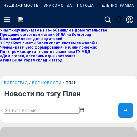
НЕДВИЖИМОСТЬ
ЗНАКОМСТВА
ПОГОДА
ТЕЛЕПРОГРАММА
Участницу шоу «Мама в 16» обвинили в домогательстве
Прощание с жертвами атаки БПЛА на Волгоград
Школьный квест для родителей
УК требует снести блоки сплит-систем за жалобы
Члены «казачьего формирования» избили приезжих
Пять громких цитат нового начальника ГУ МВД
«Дом сгорел, остались одни косточки»
Атака БПЛА: горел склад и завод
ВОЛГОГРАД
ВСЕ НОВОСТИ
ПЛАН
Новости по тэгу План