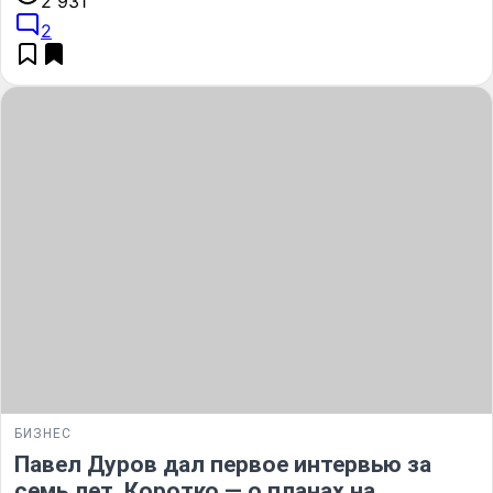
2 931
2
БИЗНЕС
Павел Дуров дал первое интервью за
семь лет. Коротко — о планах на