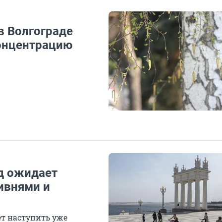
в Волгограде
онцентрацию
д ожидает
ивнями и
ет наступить уже