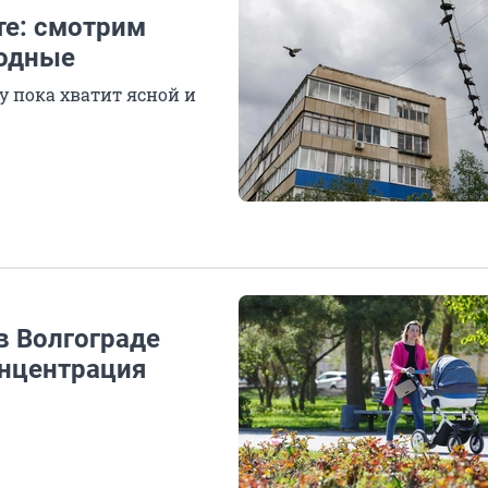
те: смотрим
ходные
у пока хватит ясной и
в Волгограде
нцентрация