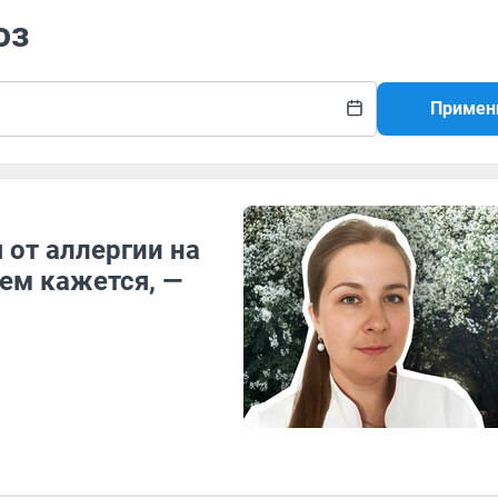
оз
Примен
 от аллергии на
чем кажется, —