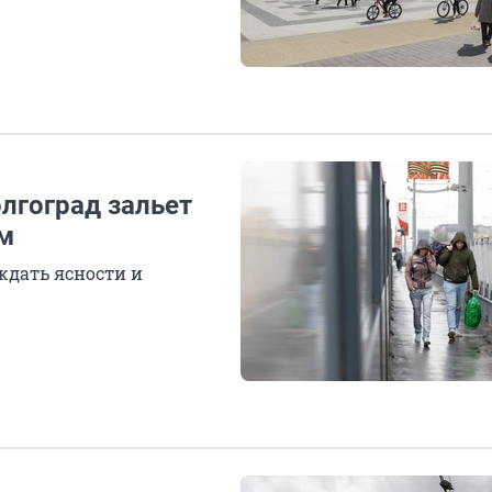
олгоград зальет
м
ждать ясности и