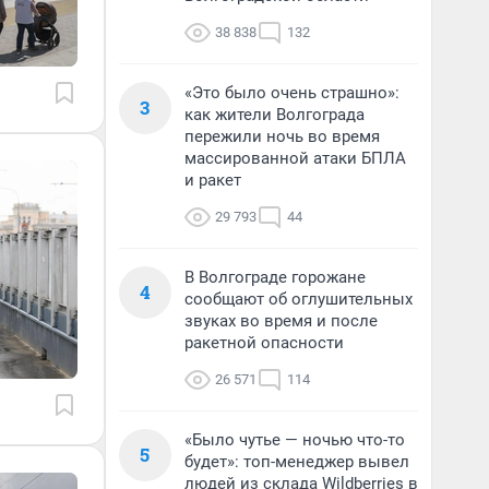
38 838
132
«Это было очень страшно»:
3
как жители Волгограда
пережили ночь во время
массированной атаки БПЛА
и ракет
29 793
44
В Волгограде горожане
4
сообщают об оглушительных
звуках во время и после
ракетной опасности
26 571
114
«Было чутье — ночью что-то
5
будет»: топ-менеджер вывел
людей из склада Wildberries в