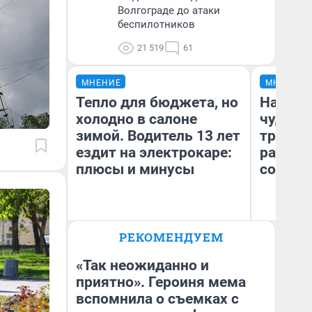
Волгограде до атаки
беспилотников
21 519
61
МНЕНИЕ
МНЕНИЕ
Тепло для бюджета, но
Наслед
холодно в салоне
чудом 
зимой. Водитель 13 лет
трансп
ездит на электрокаре:
разнес
плюсы и минусы
советс
Ол
РЕКОМЕНДУЕМ
Бл
Денис Дедюхин
вл
би
«Так неожиданно и
приятно». Героиня мема
вспомнила о съемках с