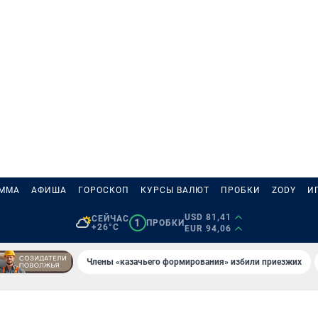
АММА
АФИША
ГОРОСКОП
КУРСЫ ВАЛЮТ
ПРОБКИ
ZODY
И
USD 81,41
СЕЙЧАС
1
ПРОБКИ
+26°C
EUR 94,06
Члены «казачьего формирования» избили приезжих