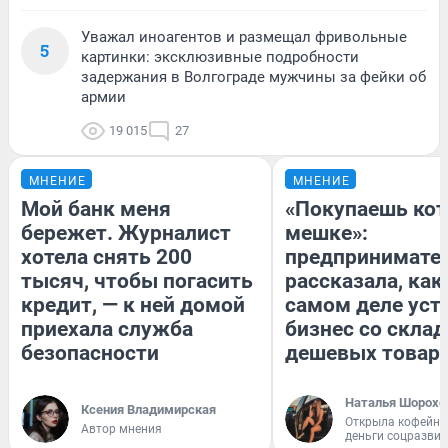
Уважал иноагентов и размещал фривольные
5
картинки: эксклюзивные подробности
задержания в Волгограде мужчины за фейки об
армии
19 015
27
МНЕНИЕ
МНЕНИЕ
Мой банк меня
«Покупаешь кот
бережет. Журналист
мешке»:
хотела снять 200
предпринимате
тысяч, чтобы погасить
рассказала, как
кредит, — к ней домой
самом деле уст
приехала служба
бизнес со скла
безопасности
дешевых товар
Наталья Шорохо
Ксения Владимирская
Открыла кофейну
Автор мнения
деньги соцразви