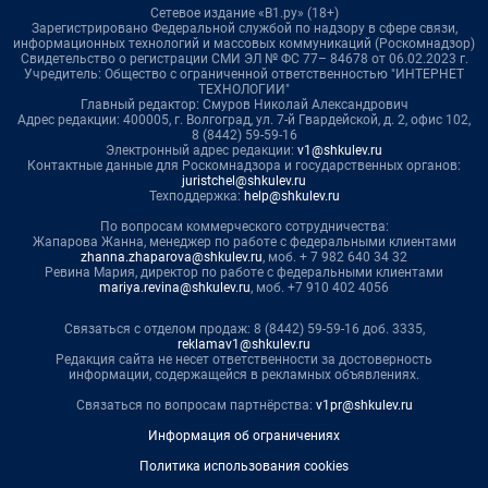
Сетевое издание «В1.ру» (18+)
Зарегистрировано Федеральной службой по надзору в сфере связи,
информационных технологий и массовых коммуникаций (Роскомнадзор)
Свидетельство о регистрации СМИ ЭЛ № ФС 77– 84678 от 06.02.2023 г.
Учредитель: Общество с ограниченной ответственностью "ИНТЕРНЕТ
ТЕХНОЛОГИИ"
Главный редактор: Смуров Николай Александрович
Адрес редакции: 400005, г. Волгоград, ул. 7-й Гвардейской, д. 2, офис 102,
8 (8442) 59-59-16
Электронный адрес редакции:
v1@shkulev.ru
Контактные данные для Роскомнадзора и государственных органов:
juristchel@shkulev.ru
Техподдержка:
help@shkulev.ru
По вопросам коммерческого сотрудничества:
Жапарова Жанна, менеджер по работе с федеральными клиентами
zhanna.zhaparova@shkulev.ru
, моб. + 7 982 640 34 32
Ревина Мария, директор по работе с федеральными клиентами
mariya.revina@shkulev.ru
, моб. +7 910 402 4056
Связаться с отделом продаж: 8 (8442) 59-59-16 доб. 3335,
reklamav1@shkulev.ru
Редакция сайта не несет ответственности за достоверность
информации, содержащейся в рекламных объявлениях.
Связаться по вопросам партнёрства:
v1pr@shkulev.ru
Информация об ограничениях
Политика использования cookies