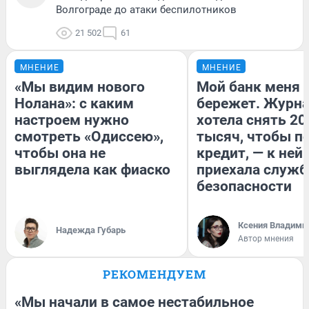
Волгограде до атаки беспилотников
21 502
61
МНЕНИЕ
МНЕНИЕ
«Мы видим нового
Мой банк меня
Нолана»: с каким
бережет. Журн
настроем нужно
хотела снять 20
смотреть «Одиссею»,
тысяч, чтобы п
чтобы она не
кредит, — к ней
выглядела как фиаско
приехала служб
безопасности
Ксения Владими
Надежда Губарь
Автор мнения
РЕКОМЕНДУЕМ
«Мы начали в самое нестабильное