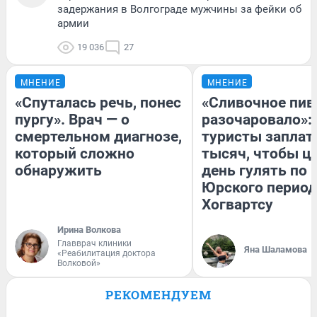
задержания в Волгограде мужчины за фейки об
армии
19 036
27
МНЕНИЕ
МНЕНИЕ
«Спуталась речь, понес
«Сливочное пив
пургу». Врач — о
разочаровало»:
смертельном диагнозе,
туристы заплат
который сложно
тысяч, чтобы ц
обнаружить
день гулять по 
Юрского период
Хогвартсу
Ирина Волкова
Главврач клиники
Яна Шаламова
«Реабилитация доктора
Волковой»
РЕКОМЕНДУЕМ