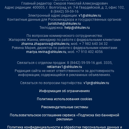
Главный редактор: Смуров Николай Александрович
Адрес редакции: 400005, г. Волгоград, ул. 7-й Гвардейской, д. 2, офис 102,
8 (8442) 59-59-16
Электронный адрес редакции:
v1@shkulev.ru
Контактные данные для Роскомнадзора и государственных органов:
juristchel@shkulev.ru
Техподдержка:
help@shkulev.ru
По вопросам коммерческого сотрудничества:
Жапарова Жанна, менеджер по работе с федеральными клиентами
zhanna.zhaparova@shkulev.ru
, моб. + 7 982 640 34 32
Ревина Мария, директор по работе с федеральными клиентами
mariya.revina@shkulev.ru
, моб. +7 910 402 4056
Связаться с отделом продаж: 8 (8442) 59-59-16 доб. 3335,
reklamav1@shkulev.ru
Редакция сайта не несет ответственности за достоверность
информации, содержащейся в рекламных объявлениях.
Связаться по вопросам партнёрства:
v1pr@shkulev.ru
Информация об ограничениях
Политика использования cookies
Рекомендательные системы
Пользовательское соглашение сервиса «Подписка без баннерной
рекламы»
Политика конфиденциальности и обработки персональных данных и