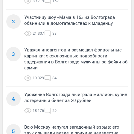
39 719
152
Участницу шоу «Мама в 16» из Волгограда
2
обвинили в домогательствах к младенцу
21 307
33
Уважал иноагентов и размещал фривольные
3
картинки: эксклюзивные подробности
задержания в Волгограде мужчины за фейки об
армии
19 329
34
Уроженка Волгограда выиграла миллион, купив
4
лотерейный билет за 20 рублей
18 176
29
Всю Москву напугал загадочный взрыв: его
5
звук слышали везде, а причина неизвестна.