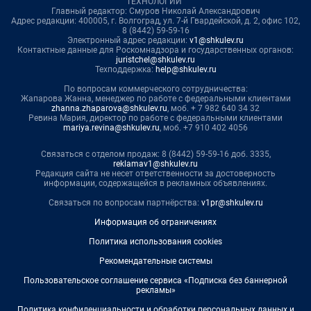
ТЕХНОЛОГИИ"
Главный редактор: Смуров Николай Александрович
Адрес редакции: 400005, г. Волгоград, ул. 7-й Гвардейской, д. 2, офис 102,
8 (8442) 59-59-16
Электронный адрес редакции:
v1@shkulev.ru
Контактные данные для Роскомнадзора и государственных органов:
juristchel@shkulev.ru
Техподдержка:
help@shkulev.ru
По вопросам коммерческого сотрудничества:
Жапарова Жанна, менеджер по работе с федеральными клиентами
zhanna.zhaparova@shkulev.ru
, моб. + 7 982 640 34 32
Ревина Мария, директор по работе с федеральными клиентами
mariya.revina@shkulev.ru
, моб. +7 910 402 4056
Связаться с отделом продаж: 8 (8442) 59-59-16 доб. 3335,
reklamav1@shkulev.ru
Редакция сайта не несет ответственности за достоверность
информации, содержащейся в рекламных объявлениях.
Связаться по вопросам партнёрства:
v1pr@shkulev.ru
Информация об ограничениях
Политика использования cookies
Рекомендательные системы
Пользовательское соглашение сервиса «Подписка без баннерной
рекламы»
Политика конфиденциальности и обработки персональных данных и