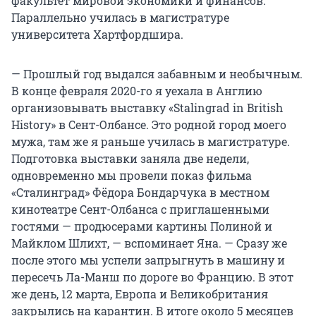
факультет мировой экономики и финансов.
Параллельно училась в магистратуре
университета Хартфордшира.
— Прошлый год выдался забавным и необычным.
В конце февраля 2020-го я уехала в Англию
организовывать выставку «Stalingrad in British
History» в Сент-Олбансе. Это родной город моего
мужа, там же я раньше училась в магистратуре.
Подготовка выставки заняла две недели,
одновременно мы провели показ фильма
«Сталинград» Фёдора Бондарчука в местном
кинотеатре Сент-Олбанса с приглашенными
гостями — продюсерами картины Полиной и
Майклом Шлихт, — вспоминает Яна. — Сразу же
после этого мы успели запрыгнуть в машину и
пересечь Ла-Манш по дороге во Францию. В этот
же день, 12 марта, Европа и Великобритания
закрылись на карантин. В итоге около 5 месяцев