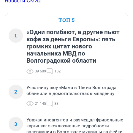
Новости СМИ2
брезгуют появляться в этом разделе?
Великобритании и надеется на продолжение 
плодотворного сотрудничества.
ТОП 5
«Одни погибают, а другие пьют
1
кофе за деньги Европы»: пять
громких цитат нового
начальника МВД по
Волгоградской области
39 609
152
Участницу шоу «Мама в 16» из Волгограда
2
обвинили в домогательствах к младенцу
21 145
33
Уважал иноагентов и размещал фривольные
3
картинки: эксклюзивные подробности
задержания в Волгограде мужчины за фейки