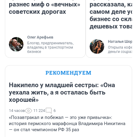
разнес миф о «вечных»
рассказала, как
советских дорогах
самом деле ус
бизнес со скл
дешевых това
Олег Арефьев
Наталья Шорох
Блогер, предприниматель,
владелец в транспортном
Открыла кофейн
бизнесе
деньги соцразв
РЕКОМЕНДУЕМ
Накипело у младшей сестры: «Она
уехала жить, а я осталась быть
хорошей»
14 часов
11 224
6
«Позавтракал и побежал — это уже привычка»:
история пермского марафонца Владимира Никитина
— он стал чемпионом РФ 35 раз