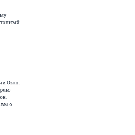
ому
итанный
чи Ozon.
грам-
ов,
ывы о