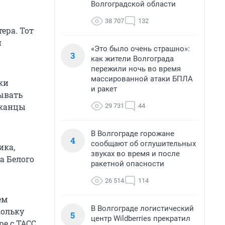
Волгоградской области
38 707
132
ера. Тот
и
«Это было очень страшно»:
3
как жители Волгограда
пережили ночь во время
массированной атаки БПЛА
ки
и ракет
ывать
иканцы
29 731
44
В Волгограде горожане
4
сообщают об оглушительных
ика,
звуках во время и после
а Белого
ракетной опасности
26 514
114
ем
В Волгограде логистический
кольку
5
центр Wildberries прекратил
е с ТАСС.