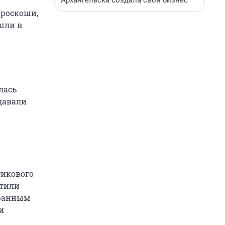
Архангельска создала свой бизнес
 роскоши,
шли в
лась
давали
тикового
ртили
транным
и