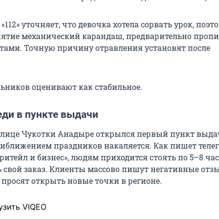
«112» уточняет, что девочка хотела сорвать урок, поэт
нятие механический карандаш, предварительно проп
ами. Точную причину отравления установят после
ьников оценивают как стабильное.
еди в пункте выдачи
толице Чукотки Анадыре открылся первый пункт выда
риближением праздников накаляется. Как пишет теле
ритейл и бизнес», людям приходится стоять по 5–8 час
 свой заказ. Клиенты массово пишут негативные отз
 просят открыть новые точки в регионе.
узить VIQEO