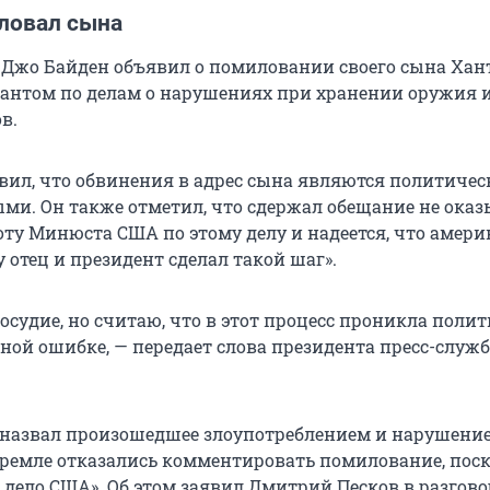
ловал сына
Джо Байден объявил о помиловании своего сына Хант
антом по делам о нарушениях при хранении оружия 
в.
вил, что обвинения в адрес сына являются политичес
и. Он также отметил, что сдержал обещание не оказ
оту Минюста США по этому делу и надеется, что амер
 отец и президент сделал такой шаг».
осудие, но считаю, что в этот процесс проникла полит
ной ошибке, — передает слова президента пресс-служб
 назвал произошедшее злоупотреблением и нарушени
Кремле отказались комментировать помилование, пос
 дело США». Об этом заявил Дмитрий Песков в разговор