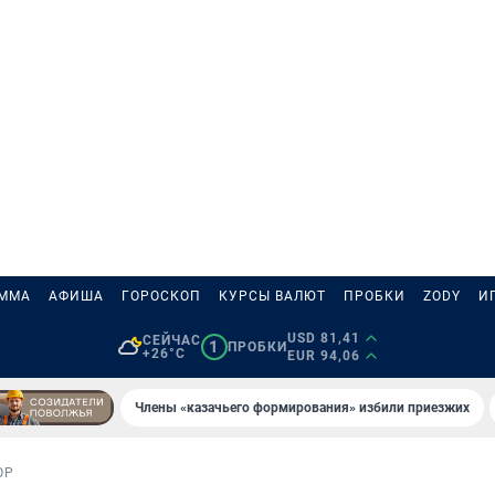
АММА
АФИША
ГОРОСКОП
КУРСЫ ВАЛЮТ
ПРОБКИ
ZODY
И
USD 81,41
СЕЙЧАС
1
ПРОБКИ
+26°C
EUR 94,06
Члены «казачьего формирования» избили приезжих
ОР