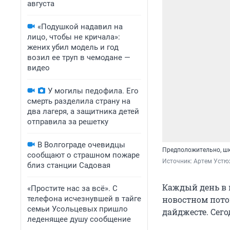
августа
«Подушкой надавил на
лицо, чтобы не кричала»:
жених убил модель и год
возил ее труп в чемодане —
видео
У могилы педофила. Его
смерть разделила страну на
два лагеря, а защитника детей
отправила за решетку
В Волгограде очевидцы
Предположительно, шк
сообщают о страшном пожаре
Источник: 
Артем Устю
близ станции Садовая
Каждый день в 
«Простите нас за всё». С
телефона исчезнувшей в тайге
новостном пото
семьи Усольцевых пришло
дайджесте. Сего
леденящее душу сообщение