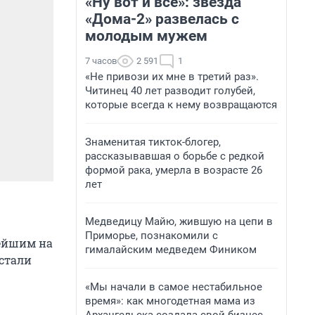
«Ну вот и всё»: звезда
«Дома-2» развелась с
молодым мужем
7 часов
2 591
1
«Не привози их мне в третий раз».
Читинец 40 лет разводит голубей,
которые всегда к нему возвращаются
Знаменитая тикток-блогер,
рассказывавшая о борьбе с редкой
формой рака, умерла в возрасте 26
лет
Медведицу Майю, жившую на цепи в
Приморье, познакомили с
нейшим на
гималайским медведем Фиником
 стали
«Мы начали в самое нестабильное
время»: как многодетная мама из