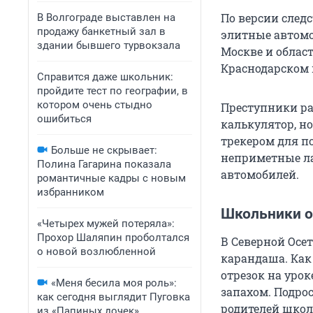
По версии след
В Волгограде выставлен на
продажу банкетный зал в
элитные автомо
здании бывшего турвокзала
Москве и област
Краснодарском 
Справится даже школьник:
пройдите тест по географии, в
котором очень стыдно
Преступники ра
ошибиться
калькулятор, н
трекером для п
Больше не скрывает:
неприметные ла
Полина Гагарина показала
автомобилей.
романтичные кадры с новым
избранником
Школьники о
«Четырех мужей потеряла»:
Прохор Шаляпин проболтался
В Северной Осе
о новой возлюбленной
карандаша. Как
отрезок на уро
«Меня бесила моя роль»:
запахом. Подро
как сегодня выглядит Пуговка
родителей школ
из «Папиных дочек»