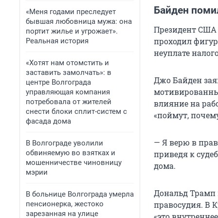
Байден поми
«Меня годами преследует
бывшая любовница мужа: она
Президент США 
портит жилье и угрожает».
проходил фигур
Реальная история
неуплате налого
«Хотят нам отомстить и
заставить замолчать»: в
Джо Байден зая
центре Волгограда
мотивированным
управляющая компания
потребовала от жителей
влияние на раб
снести блоки сплит-систем с
«поймут, почему
фасада дома
— Я верю в прав
В Волгограде уволили
обвиняемую во взятках и
приведя к судеб
мошенничестве чиновницу
дома.
мэрии
Дональд Трамп
В больнице Волгограда умерла
пенсионерка, жестоко
правосудия. В 
зарезанная на улице
«это внутреннее