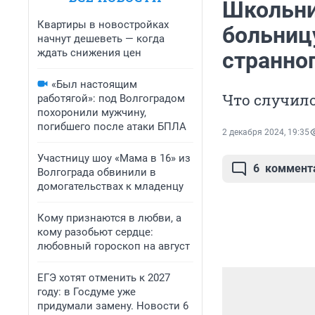
Школьни
Квартиры в новостройках
больниц
начнут дешеветь — когда
ждать снижения цен
странно
«Был настоящим
Что случило
работягой»: под Волгоградом
похоронили мужчину,
погибшего после атаки БПЛА
2 декабря 2024, 19:35
Участницу шоу «Мама в 16» из
6
коммент
Волгограда обвинили в
домогательствах к младенцу
Кому признаются в любви, а
кому разобьют сердце:
любовный гороскоп на август
ЕГЭ хотят отменить к 2027
году: в Госдуме уже
придумали замену. Новости 6