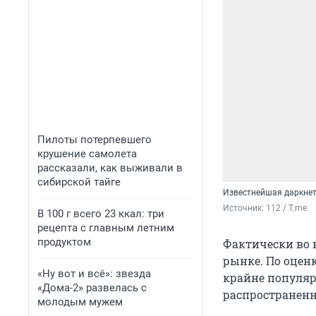
Пилоты потерпевшего
крушение самолета
рассказали, как выживали в
сибирской тайге
Известнейшая даркнет
Источник: 
112 / T.me
В 100 г всего 23 ккал: три
рецепта с главным летним
продуктом
Фактически во 
рынке. По оцен
«Ну вот и всё»: звезда
крайне популяр
«Дома-2» развелась с
распространен
молодым мужем