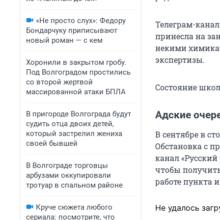
«Не просто слух»: Федору
Телеграм-канал 
Бондарчуку приписывают
принесла на за
новый роман — с кем
некими химикат
экспертизы.
Хоронили в закрытом гробу.
Под Волгоградом простились
со второй жертвой
Состояние школ
массированной атаки БПЛА
Адские очер
В пригороде Волгограда будут
судить отца двоих детей,
который застрелил жениха
В сентябре в с
своей бывшей
Обстановка с п
канал «Русский 
В Волгограде торговцы
чтобы получить
арбузами оккупировали
работе пункта и
тротуар в спальном районе
Круче сюжета любого
Не удалось загр
сериала: посмотрите, что