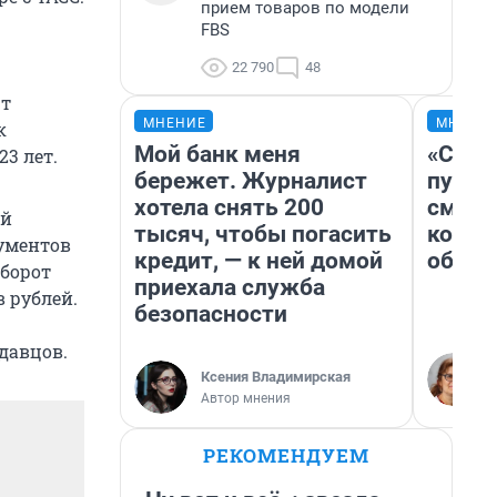
прием товаров по модели
FBS
22 790
48
ют
МНЕНИЕ
МНЕНИ
к
Мой банк меня
«Спут
3 лет.
бережет. Журналист
пургу»
хотела снять 200
смерт
ой
тысяч, чтобы погасить
котор
ументов
кредит, — к ней домой
обнар
оборот
приехала служба
 рублей.
безопасности
давцов.
Ксения Владимирская
Автор мнения
РЕКОМЕНДУЕМ