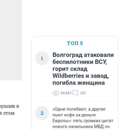
ТОП 5
Волгоград атаковали
1
беспилотники ВСУ,
горит склад
Wildberries и завод,
погибла женщина
54 651
167
торыми в
«Одни погибают, а другие
2
в этом
пьют кофе за деньги
Европы»: пять громких цитат
нового начальника МВД по