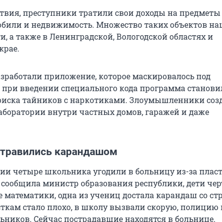
ствия, преступники тратили свои доходы на предметы
били и недвижимость. Множество таких объектов на
и, а также в Ленинградской, Вологодской областях и
крае.
зработали приложение, которое маскировалось под
о при введении специального кода программа станови
оиска тайников с наркотиками. Злоумышленники соз
боратории внутри частных домов, гаражей и даже
травились карандашом
тии четыре школьника угодили в больницу из-за плас
 сообщила министр образования республики, дети че
ке математики, одна из учениц достала карандаш со с
сткам стало плохо, в школу вызвали скорую, полицию 
ьников. Сейчас пострадавшие находятся в больнице.