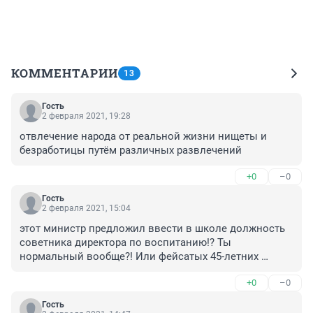
КОММЕНТАРИИ
13
Гость
2 февраля 2021, 19:28
отвлечение народа от реальной жизни нищеты и 
безработицы путём различных развлечений
+0
–0
Гость
2 февраля 2021, 15:04
этот министр предложил ввести в школе должность 
советника директора по воспитанию!? Ты 
нормальный вообще?! Или фейсатых 45-летних 
дембелей-дармоедов приказали трудоустроить? То 
+0
–0
есть замдиректора по воспитательной работе - никто. 
Классный руководитель - никто. Зато этот, мать его, 
Гость
советник ах как нужон школе. Надеюсь, что в 