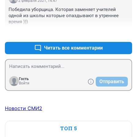
2 февраля 2021, 14:47
масштабе страны, да и города у вас денег не хватит 
Победила уборщица. Которая заменяет учителей 
при нонешней обстановке. Что произошло в головах 
одной из школы которые опаздывают в утреннее 
людей? Да и людей ли? Похоже, нами управляют 
время )))
гуманоиды недоразвитые...
+0
–0
Читать все комментарии
Гость
Отправить
Войти
Новости СМИ2
ТОП 5