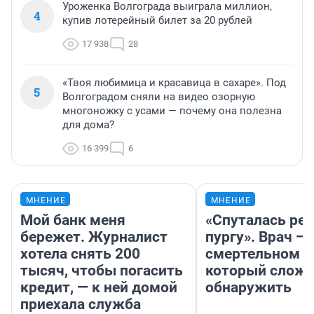
Уроженка Волгограда выиграла миллион,
4
купив лотерейный билет за 20 рублей
17 938
28
«Твоя любимица и красавица в сахаре». Под
5
Волгоградом сняли на видео озорную
многоножку с усами — почему она полезна
для дома?
16 399
6
МНЕНИЕ
МНЕНИЕ
Мой банк меня
«Спуталась реч
бережет. Журналист
пургу». Врач — 
хотела снять 200
смертельном д
тысяч, чтобы погасить
который слож
кредит, — к ней домой
обнаружить
приехала служба