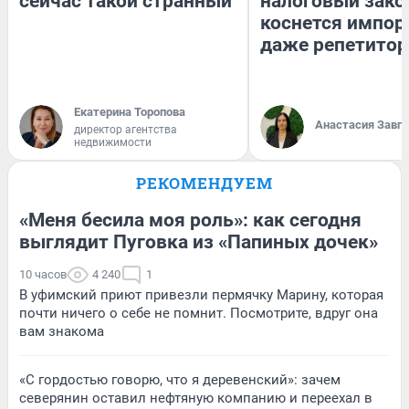
сейчас такой странный
налоговый зако
коснется импор
даже репетитор
Екатерина Торопова
Анастасия Завг
директор агентства
недвижимости
РЕКОМЕНДУЕМ
«Меня бесила моя роль»: как сегодня
выглядит Пуговка из «Папиных дочек»
10 часов
4 240
1
В уфимский приют привезли пермячку Марину, которая
почти ничего о себе не помнит. Посмотрите, вдруг она
вам знакома
«С гордостью говорю, что я деревенский»: зачем
северянин оставил нефтяную компанию и переехал в