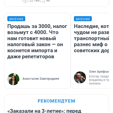
22 786
48
МНЕНИЕ
МНЕНИЕ
Продашь за 3000, налог
Наследие, кото
возьмут с 4000. Что
чудом не разва
нам готовит новый
транспортный 
налоговый закон — он
разнес миф о 
коснется импорта и
советских доро
даже репетиторов
Олег Арефьев
Блогер, предпри
Анастасия Завгородняя
владелец в тра
бизнесе
РЕКОМЕНДУЕМ
«Заказали на 3-летие»: перед