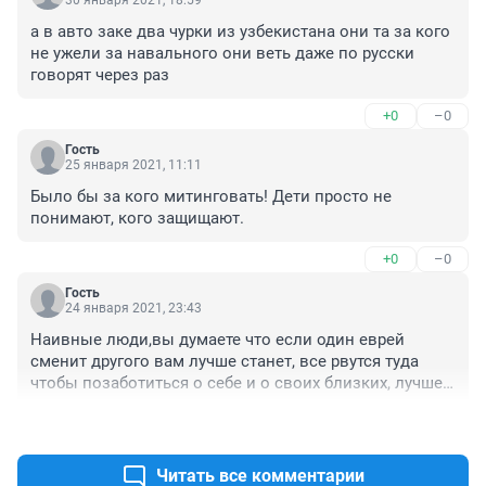
30 января 2021, 18:59
а в авто заке два чурки из узбекистана они та за кого 
не ужели за навального они веть даже по русски 
говорят через раз
+0
–0
Гость
25 января 2021, 11:11
Было бы за кого митинговать! Дети просто не 
понимают, кого защищают.
+0
–0
Гость
24 января 2021, 23:43
Наивные люди,вы думаете что если один еврей 
сменит другого вам лучше станет, все рвутся туда 
чтобы позаботиться о себе и о своих близких, лучше 
станет только тому кто окажется у кормушки
+0
–0
Читать все комментарии