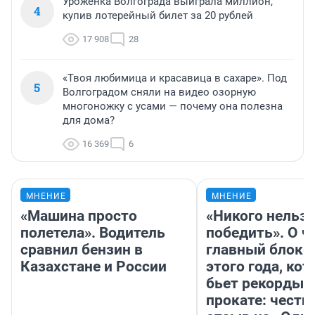
Уроженка Волгограда выиграла миллион,
4
купив лотерейный билет за 20 рублей
17 908
28
«Твоя любимица и красавица в сахаре». Под
5
Волгоградом сняли на видео озорную
многоножку с усами — почему она полезна
для дома?
16 369
6
МНЕНИЕ
МНЕНИЕ
«Машина просто
«Никого нельз
полетела». Водитель
победить». О ч
сравнил бензин в
главный блокб
Казахстане и России
этого года, ко
бьет рекорды 
прокате: честн