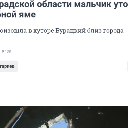
градской области мальчик ут
бной яме
оизошла в хуторе Бурацкий близ города
9 138
тариев