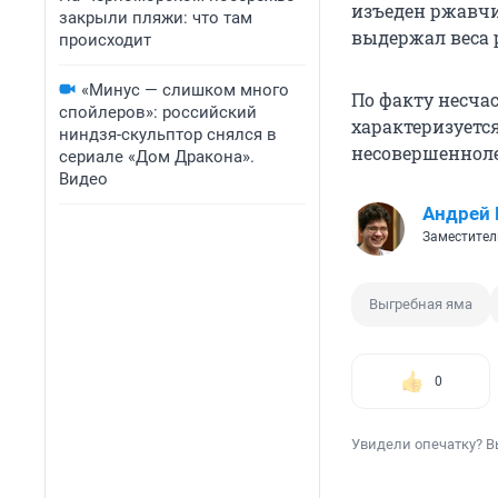
изъеден ржавчи
закрыли пляжи: что там
выдержал веса 
происходит
«Минус — слишком много
По факту несчас
спойлеров»: российский
характеризуетс
ниндзя-скульптор снялся в
несовершеннол
сериале «Дом Дракона».
Видео
Андрей 
Заместител
Выгребная яма
0
Увидели опечатку? В