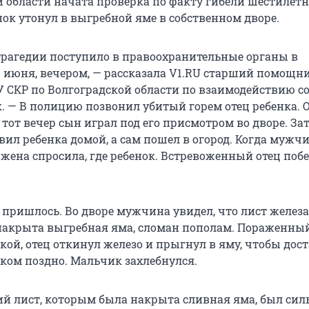
й области начата проверка по факту гибели шестилетн
нок утонул в выгребной яме в собственном дворе.
трагедии поступило в правоохранительные органы в
9 июня, вечером, — рассказала V1.RU старший помощн
У СКР по Волгоградской области по взаимодействию с
. — В полицию позвонил убитый горем отец ребенка. 
в тот вечер сын играл под его присмотром во дворе. За
ил ребенка домой, а сам пошел в огород. Когда мужч
 жена спросила, где ребенок. Встревоженный отец поб
 пришлось. Во дворе мужчина увидел, что лист железа
накрыта выгребная яма, сломан пополам. Пораженны
ой, отец откинул железо и прыгнул в яму, чтобы дост
ком поздно. Мальчик захлебнулся.
й лист, которым была накрыта сливная яма, был сил