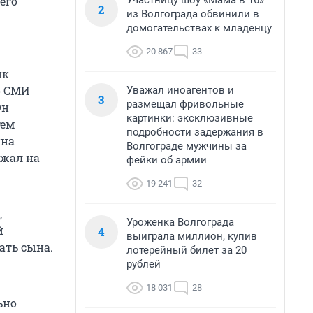
Участницу шоу «Мама в 16»
его
2
из Волгограда обвинили в
домогательствах к младенцу
20 867
33
ик
о СМИ
Уважал иноагентов и
3
размещал фривольные
Он
картинки: эксклюзивные
тем
подробности задержания в
ина
Волгограде мужчины за
ежал на
фейки об армии
19 241
32
,
Уроженка Волгограда
й
4
выиграла миллион, купив
ать сына.
лотерейный билет за 20
рублей
18 031
28
ьно