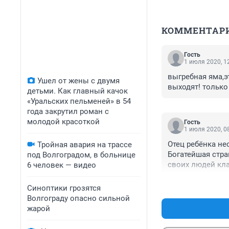
КОММЕНТАР
Гость
1 июля 2020, 1
выгребная яма,эт
Ушел от жены с двумя
выходят! только
детьми. Как главный качок
«Уральских пельменей» в 54
года закрутил роман с
молодой красоткой
Гость
1 июля 2020, 0
Отец ребёнка не
Тройная авария на трассе
Богатейшая стран
под Волгоградом, в больнице
своих людей кла
6 человек — видео
Синоптики грозятся
Волгограду опасно сильной
жарой