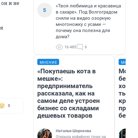
он и не
«Твоя любимица и красавица
5
в сахаре». Под Волгоградом
сняли на видео озорную
многоножку с усами —
ья
почему она полезна для
дома?
16 485
6
МНЕНИЕ
МНЕНИ
«Покупаешь кота в
Мой б
мешке»:
береж
предприниматель
хотел
рассказала, как на
тысяч
самом деле устроен
креди
0
бизнес со складами
приех
дешевых товаров
безоп
Наталья Шорохова
Открыла кофейную точку на