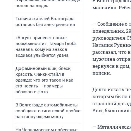
В Волгоградско
попал на видео
мальчика. Ребе
Тысячи жителей Волгограда
— Сообщение о 
остались без электричества
понедельник, 2
руководителя С
«Август принесет новые
возможности»: Тамара Глоба
Наталия Рудник
назвала, кому из знаков
рассказал, что 
зодиака улыбнется удача
мужчина отправ
вернулся в дом,
Дофаминовый шик, блеск,
поиски.
красота. Фанки-стайл в
одежде: что это такое и как
его носить — примеры
Долго искать не
образов с фото
которым была 
страшной догадк
В Волгограде автомобилисты
Увы, было слиш
сообщают о гигантской пробке
на «танцующем» мосту
— Металлически
На Черноморском побережье