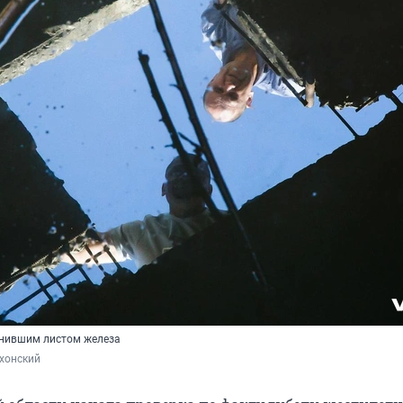
гнившим листом железа
хонский