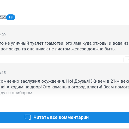
ИИ
18
2:09
о не уличный туалет!грамотеи! это яма куда отходы и вода из
 вот закрыта она никак не листом железа должна быть.
8:15
сомненно заслужил осуждения. Но! Друзья! Живём в 21-м веке
а! А ходим на двор! Это камень в огород власти! Всем помогае
дут с прибором.
Читать все комментарии