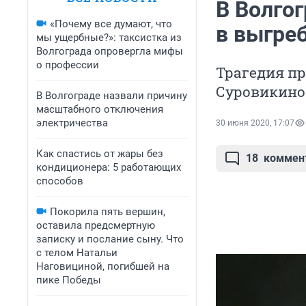
В Волго
«Почему все думают, что
в выгре
мы ущербные?»: таксистка из
Волгограда опровергла мифы
о профессии
Трагедия пр
Суровикино
В Волгограде назвали причину
масштабного отключения
электричества
30 июня 2020, 17:07
Как спастись от жары без
18
коммен
кондиционера: 5 работающих
способов
Покорила пять вершин,
оставила предсмертную
записку и послание сыну. Что
с телом Натальи
Наговициной, погибшей на
пике Победы