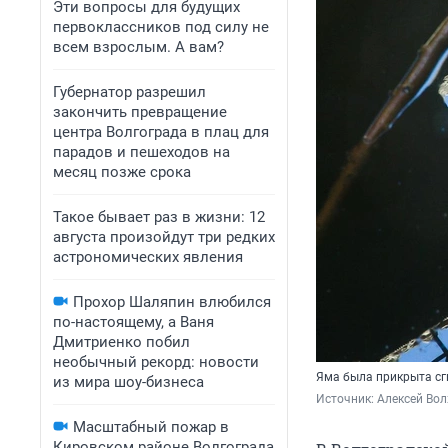
Эти вопросы для будущих
первоклассников под силу не
всем взрослым. А вам?
Губернатор разрешил
закончить превращение
центра Волгограда в плац для
парадов и пешеходов на
месяц позже срока
Такое бывает раз в жизни: 12
августа произойдут три редких
астрономических явления
Прохор Шаляпин влюбился
по-настоящему, а Ваня
Дмитриенко побил
необычный рекорд: новости
Яма была прикрыта с
из мира шоу-бизнеса
Источник: 
Алексей Вол
Масштабный пожар в
Кировском районе Волгограда