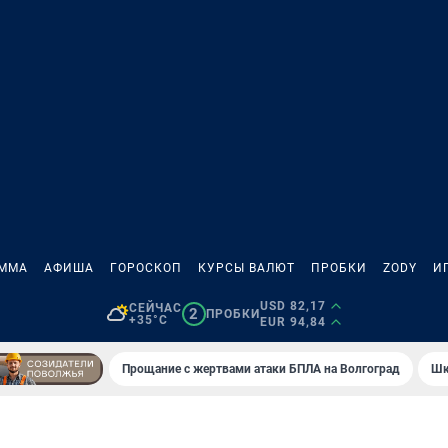
АММА
АФИША
ГОРОСКОП
КУРСЫ ВАЛЮТ
ПРОБКИ
ZODY
И
USD 82,17
СЕЙЧАС
2
ПРОБКИ
+35°C
EUR 94,84
Прощание с жертвами атаки БПЛА на Волгоград
Шк