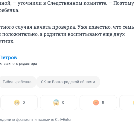
ной, — уточнили в Следственном комитете. — Поэтому 
ребенка.
тного случая начата проверка. Уже известно, что сем
я положительно, а родители воспитывают еще двух
етних.
Петров
ь главного редактора
Гибель ребенка
СК по Волгоградской области
0
0
0
ыделите фрагмент и нажмите Ctrl+Enter