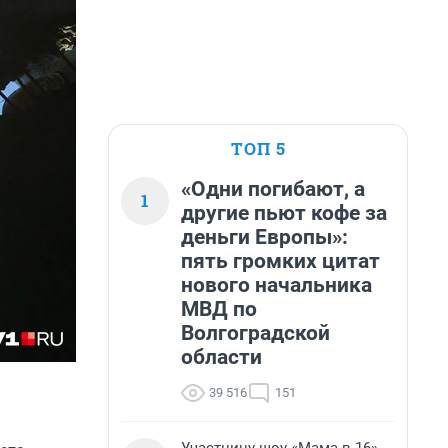
ТОП 5
«Одни погибают, а
1
другие пьют кофе за
деньги Европы»:
пять громких цитат
нового начальника
МВД по
Волгоградской
области
39 516
151