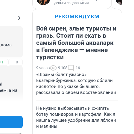
деньги соцразвития
РЕКОМЕНДУЕМ
Вой сирен, злые туристы и
грязь. Стоит ли ехать в
самый большой аквапарк
 дома 
в Геленджике — мнение
туристки
+1
–0
9 часов
9 108
16
«Шрамы болят ужасно».
Екатеринбурженка, которую облили
! 
кислотой по указке бывшего,
м, а на 
рассказала о своем восстановлении
+1
–6
Не нужно выбрасывать и сжигать
ботву помидоров и картофеля! Как я
нашла лучшее удобрение для яблони
и малины