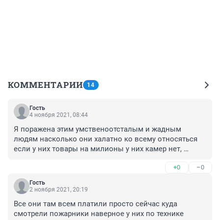
КОММЕНТАРИИ
14
Гость
4 ноября 2021, 08:44
Я поражена этим умственоотсталым и жадным 
людям насколько они халатно ко всему относяться 
если у них товары на милионы у них камер нет, 
охраны нет, пожароопасной сигнализации я так 
+0
–0
поняла там нет тоже человек за копейку трясется это 
все от жадности или они думают они боги и с нними 
Гость
ничего не случиться, страные и кто теперь виноват да 
2 ноября 2021, 20:19
никто они сами сидели бы всю ночь и охраняли бы 
Все они там всем платили просто сейчас куда 
свой товар
смотрели пожарники наверное у них по технике 