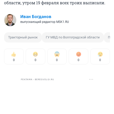
области, утром 19 февраля всех троих выписали.
Иван Богданов
выпускающий редактор MSK1.RU
Тракторный рынок
ГУ МВД по Волгоградской области
Пож
0
0
0
0
0
РЕКЛАМА • BEREGVOLGI.RU