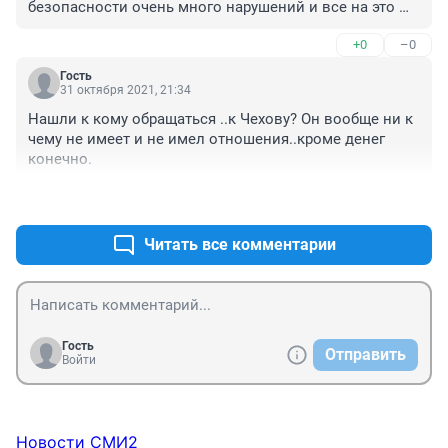
безопасности очень много нарушений и все на это 
закрывают глаза ,а если бы это случилось днём в час 
+0
–0
пик народищу в выходные и были бы трупы,просто 
нужно давно построить нормальный рынок,а это не 
Гость
рынок как люди говорят а помойка
31 октября 2021, 21:34
Нашли к кому обращаться ..к Чехову? Он вообще ни к 
чему не имеет и не имел отношения..кроме денег 
конечно.
+0
–0
Читать все комментарии
Гость
Отправить
Войти
Новости СМИ2