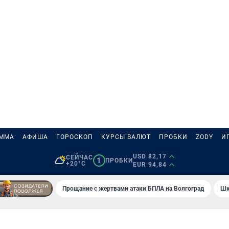
АММА
АФИША
ГОРОСКОП
КУРСЫ ВАЛЮТ
ПРОБКИ
ZODY
И
USD 82,17
СЕЙЧАС
1
ПРОБКИ
+20°C
EUR 94,84
Прощание с жертвами атаки БПЛА на Волгоград
Шк