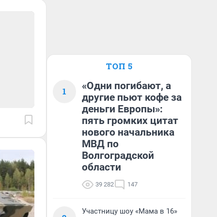
ТОП 5
«Одни погибают, а
1
другие пьют кофе за
деньги Европы»:
пять громких цитат
нового начальника
МВД по
Волгоградской
области
39 282
147
Участницу шоу «Мама в 16»