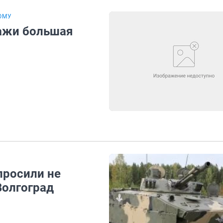
ОМУ
дажи большая
просили не
Волгоград