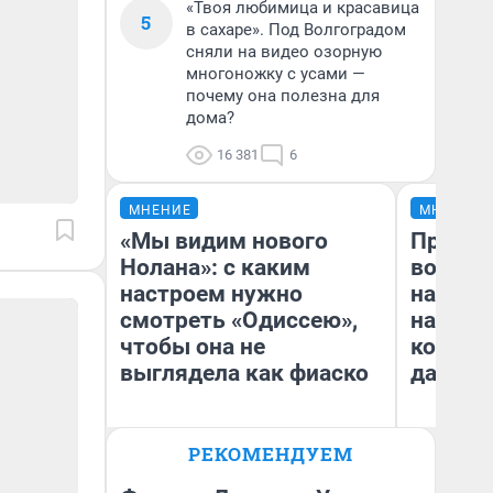
«Твоя любимица и красавица
5
в сахаре». Под Волгоградом
сняли на видео озорную
многоножку с усами —
почему она полезна для
дома?
16 381
6
МНЕНИЕ
МНЕНИЕ
«Мы видим нового
Продаш
Нолана»: с каким
возьмут
настроем нужно
нам го
смотреть «Одиссею»,
налого
чтобы она не
коснет
выглядела как фиаско
даже р
РЕКОМЕНДУЕМ
Надежда Губарь
Ан