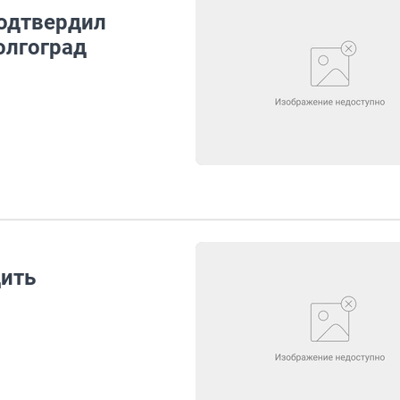
одтвердил
олгоград
дить