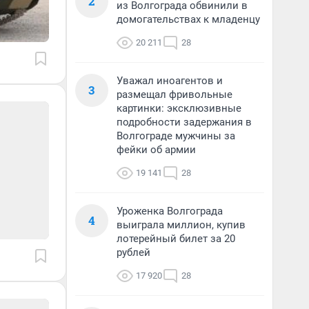
2
из Волгограда обвинили в
домогательствах к младенцу
20 211
28
Уважал иноагентов и
3
размещал фривольные
картинки: эксклюзивные
подробности задержания в
Волгограде мужчины за
фейки об армии
19 141
28
Уроженка Волгограда
4
выиграла миллион, купив
лотерейный билет за 20
рублей
17 920
28