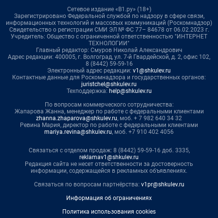
Сетевое издание «В1.ру» (18+)
Зарегистрировано Федеральной службой по надзору в сфере связи,
информационных технологий и массовых коммуникаций (Роскомнадзор)
Свидетельство о регистрации СМИ ЭЛ № ФС 77– 84678 от 06.02.2023 г.
Учредитель: Общество с ограниченной ответственностью "ИНТЕРНЕТ
ТЕХНОЛОГИИ"
Главный редактор: Смуров Николай Александрович
Адрес редакции: 400005, г. Волгоград, ул. 7-й Гвардейской, д. 2, офис 102,
8 (8442) 59-59-16
Электронный адрес редакции:
v1@shkulev.ru
Контактные данные для Роскомнадзора и государственных органов:
juristchel@shkulev.ru
Техподдержка:
help@shkulev.ru
По вопросам коммерческого сотрудничества:
Жапарова Жанна, менеджер по работе с федеральными клиентами
zhanna.zhaparova@shkulev.ru
, моб. + 7 982 640 34 32
Ревина Мария, директор по работе с федеральными клиентами
mariya.revina@shkulev.ru
, моб. +7 910 402 4056
Связаться с отделом продаж: 8 (8442) 59-59-16 доб. 3335,
reklamav1@shkulev.ru
Редакция сайта не несет ответственности за достоверность
информации, содержащейся в рекламных объявлениях.
Связаться по вопросам партнёрства:
v1pr@shkulev.ru
Информация об ограничениях
Политика использования cookies