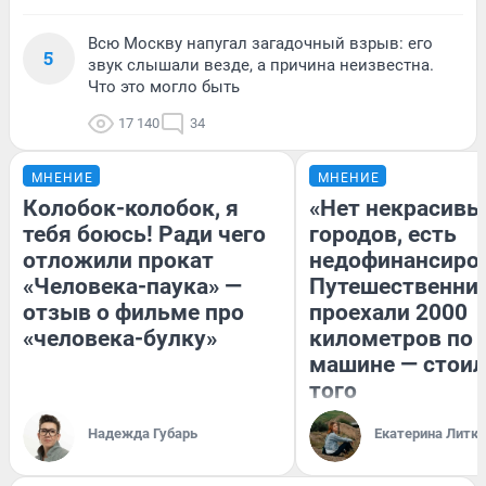
Всю Москву напугал загадочный взрыв: его
5
звук слышали везде, а причина неизвестна.
Что это могло быть
17 140
34
МНЕНИЕ
МНЕНИЕ
Колобок-колобок, я
«Нет некрасивы
тебя боюсь! Ради чего
городов, есть
отложили прокат
недофинансиро
«Человека-паука» —
Путешественни
отзыв о фильме про
проехали 2000
«человека-булку»
километров по 
машине — стоил
того
Надежда Губарь
Екатерина Литк