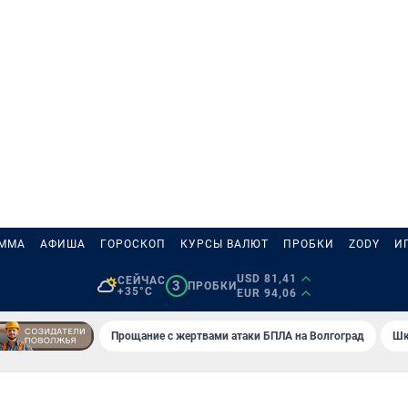
АММА
АФИША
ГОРОСКОП
КУРСЫ ВАЛЮТ
ПРОБКИ
ZODY
И
USD 81,41
СЕЙЧАС
3
ПРОБКИ
+35°C
EUR 94,06
Прощание с жертвами атаки БПЛА на Волгоград
Шк