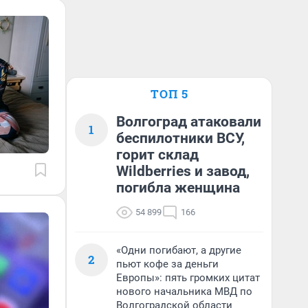
ТОП 5
Волгоград атаковали
1
беспилотники ВСУ,
горит склад
Wildberries и завод,
погибла женщина
54 899
166
«Одни погибают, а другие
2
пьют кофе за деньги
Европы»: пять громких цитат
нового начальника МВД по
Волгоградской области