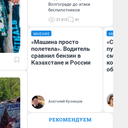
Волгограде до атаки
беспилотников
21 613
61
МНЕНИЕ
МНЕНИЕ
«Машина просто
«Спутал
полетела». Водитель
пургу».
сравнил бензин в
смерте
Казахстане и России
которы
обнару
Ир
Гл
Анатолий Кузнецов
«Р
Во
РЕКОМЕНДУЕМ