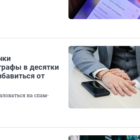
чки
трафы в десятки
збавиться от
аловаться на спам-