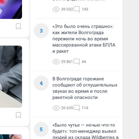
39 032
143
«Это было очень страшно»:
3
как жители Волгограда
пережили ночь во время
массированной атаки БПЛА
и ракет
29 861
44
В Волгограде горожане
4
сообщают об оглушительных
звуках во время и после
ракетной опасности
26 635
114
«Было чутье — ночью что-то
5
будет»: топ-менеджер вывел
людей из склада Wildberries в