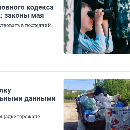
овного кодекса
: законы мая
ствовать в последний
лку
льными данными
ощадке горожане