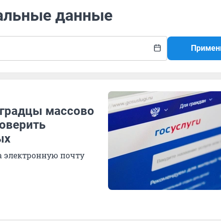
нальные данные
Примен
оградцы массово
роверить
ых
а электронную почту