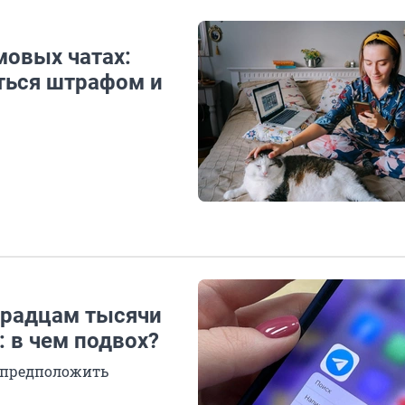
мовых чатах:
ться штрафом и
градцам тысячи
: в чем подвох?
о предположить