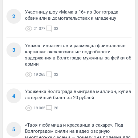
Участницу шоу «Мама в 16» из Волгограда
2
обвинили в домогательствах к младенцу
21 077
33
Уважал иноагентов и размещал фривольные
3
картинки: эксклюзивные подробности
задержания в Волгограде мужчины за фейки об
армии
19 265
32
Уроженка Волгограда выиграла миллион, купив
4
лотерейный билет за 20 рублей
18 065
28
«Твоя любимица и красавица в сахаре». Под
5
Волгоградом сняли на видео озорную
многоножку с усами — почему она полезна для