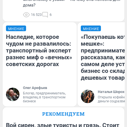
дома?
16 523
6
МНЕНИЕ
МНЕНИЕ
Наследие, которое
«Покупаешь кот
чудом не развалилось:
мешке»:
транспортный эксперт
предпринимате
разнес миф о «вечных»
рассказала, как
советских дорогах
самом деле уст
бизнес со скла
дешевых товар
Олег Арефьев
Наталья Шорохо
Блогер, предприниматель,
владелец в транспортном
Открыла кофейну
бизнесе
деньги соцразви
РЕКОМЕНДУЕМ
Вой сирен, злые туристы и грязь. Стоит