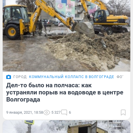
ГОРОД
КОММУНАЛЬНЫЙ КОЛЛАПС В ВОЛГОГРАДЕ
ФОТОРЕ
Дел-то было на полчаса: как
устраняли порыв на водоводе в центре
Волгограда
9 января, 2021, 18:58
5 327
6