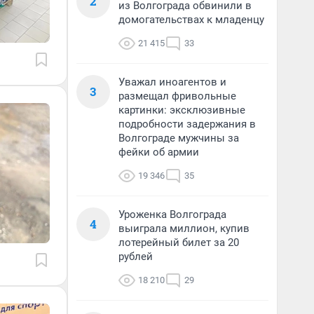
2
из Волгограда обвинили в
домогательствах к младенцу
21 415
33
Уважал иноагентов и
3
размещал фривольные
картинки: эксклюзивные
подробности задержания в
Волгограде мужчины за
фейки об армии
19 346
35
Уроженка Волгограда
4
выиграла миллион, купив
лотерейный билет за 20
рублей
18 210
29