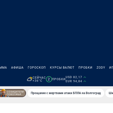
АММА
АФИША
ГОРОСКОП
КУРСЫ ВАЛЮТ
ПРОБКИ
ZODY
И
USD 82,17
СЕЙЧАС
2
ПРОБКИ
+36°C
EUR 94,84
Прощание с жертвами атаки БПЛА на Волгоград
Шк