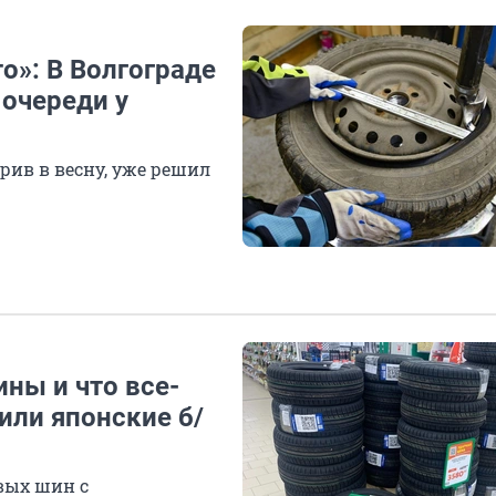
то»: В Волгограде
очереди у
верив в весну, уже решил
ны и что все-
или японские б/
вых шин с