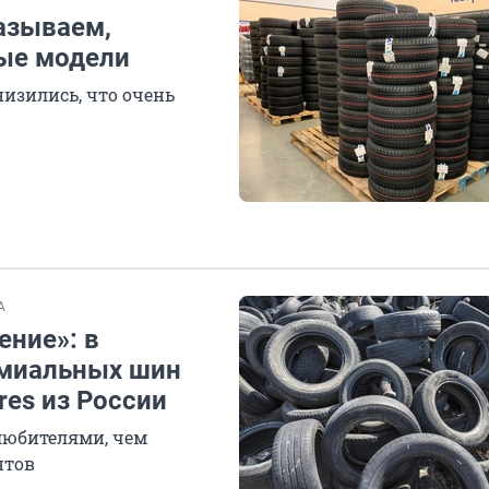
азываем,
ные модели
изились, что очень
А
ение»: в
емиальных шин
yres из России
любителями, чем
нтов