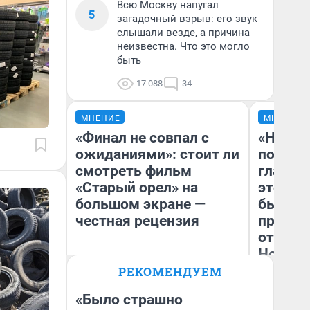
Всю Москву напугал
5
загадочный взрыв: его звук
слышали везде, а причина
неизвестна. Что это могло
быть
17 088
34
МНЕНИЕ
МНЕНИЕ
«Финал не совпал с
«Никог
ожиданиями»: стоит ли
победи
смотреть фильм
главны
«Старый орел» на
этого г
большом экране —
бьет р
честная рецензия
прокат
отзыв 
Нолана
РЕКОМЕНДУЕМ
Ст
Надежда Губарь
Эк
«Было страшно