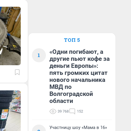
ТОП 5
«Одни погибают, а
1
другие пьют кофе за
деньги Европы»:
пять громких цитат
нового начальника
МВД по
Волгоградской
области
39 768
152
Участницу шоу «Мама в 16»