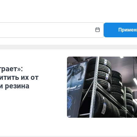
Примен
рает»:
тить их от
и резина