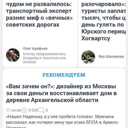
чудом не развалилось:
разочаровало»:
транспортный эксперт
туристы заплат
разнес миф о «вечных»
тысяч, чтобы ц
советских дорогах
день гулять по 
Юрского период
Хогвартсу
Олег Арефьев
Блогер, предприниматель,
Яна Шаламова
владелец в транспортном
бизнесе
РЕКОМЕНДУЕМ
«Вам зачем он?»: дизайнер из Москвы
за свои деньги восстанавливает дом в
деревне Архангельской области
11 часов
8 528
8
«Нашел Наденьку, а у нее пробита голова». Мужчина
рассказал, как потерял жену при атаке БПЛА в Архипо-