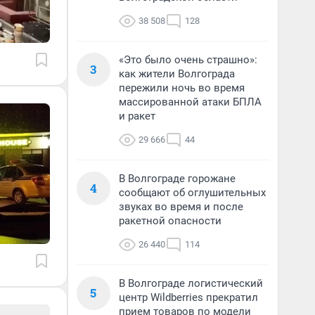
38 508
128
«Это было очень страшно»:
3
как жители Волгограда
пережили ночь во время
массированной атаки БПЛА
и ракет
29 666
44
В Волгограде горожане
4
сообщают об оглушительных
звуках во время и после
ракетной опасности
26 440
114
В Волгограде логистический
5
центр Wildberries прекратил
прием товаров по модели