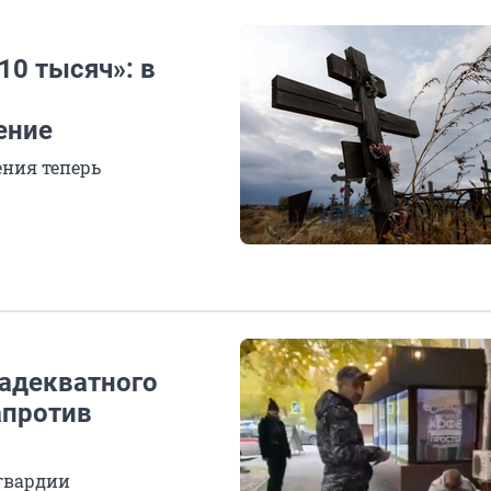
10 тысяч»: в
ение
ения теперь
еадекватного
апротив
гвардии