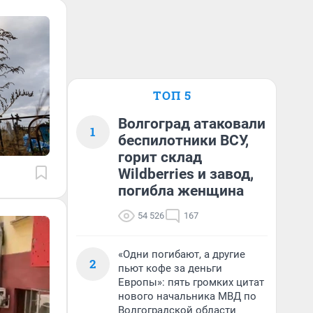
ТОП 5
Волгоград атаковали
1
беспилотники ВСУ,
горит склад
Wildberries и завод,
погибла женщина
54 526
167
«Одни погибают, а другие
2
пьют кофе за деньги
Европы»: пять громких цитат
нового начальника МВД по
Волгоградской области