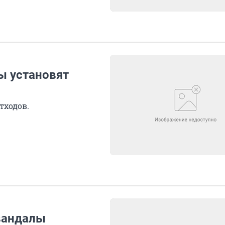
ы установят
тходов.
 вандалы