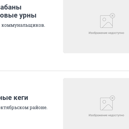
рабаны
новые урны
ы коммунальщиков.
ные кеги
октябрьском районе.