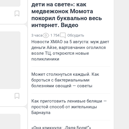
дети на свете»: как
медвежонок Момота
покорил буквально весь
интернет. Видео
3 часа
1 754
Обсудить
Новости ХМАО за 5 августа: муж дает
деньги Айзе, вартовчанин оголился
возле ТЦ, откроются новые
поликлиники
Может столкнуться каждый. Как
бороться с бактериальными
болезнями овощей — советы
Как приготовить ленивые беляши —
простой способ от жительницы
Барнаула
«Она крикнула: „Дядя Боря!“»