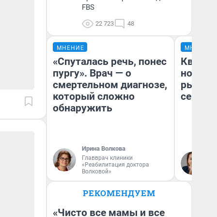
FBS
22 723
48
МНЕНИЕ
МНЕНИЕ
«Спуталась речь, понес
Кварти
пургу». Врач — о
но деш
смертельном диагнозе,
рынок 
который сложно
сейчас
обнаружить
Ирина Волкова
Ек
Главврач клиники
«Реабилитация доктора
ди
Волковой»
не
РЕКОМЕНДУЕМ
«Чисто все мамы и все