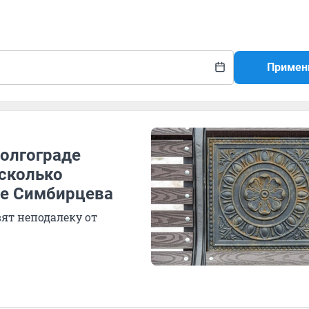
Примен
Волгограде
есколько
ре Симбирцева
ят неподалеку от