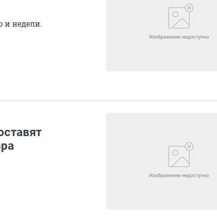
 и недели.
оставят
ора