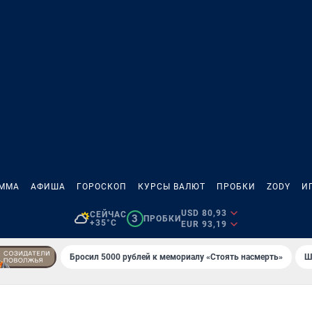
АММА
АФИША
ГОРОСКОП
КУРСЫ ВАЛЮТ
ПРОБКИ
ZODY
И
USD 80,93
СЕЙЧАС
3
ПРОБКИ
+35°C
EUR 93,19
Бросил 5000 рублей к мемориалу «Стоять насмерть»
Ш