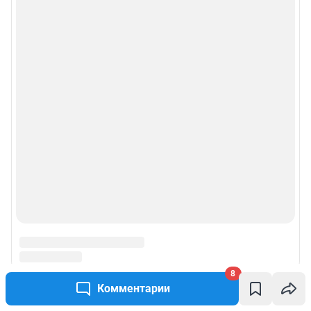
Политика использования cookies
Рекомендательные системы
Пользовательское соглашение сервиса «Подписка без баннерной
рекламы»
Политика конфиденциальности и обработки персональных данных и
правила использования сайта
© ООО «Сеть городских порталов»
© ООО «Интернет Технологии»
8
Комментарии