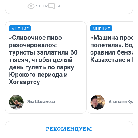
21 502
61
МНЕНИЕ
МНЕНИЕ
«Сливочное пиво
«Машина прост
разочаровало»:
полетела». Вод
туристы заплатили 60
сравнил бензин
тысяч, чтобы целый
Казахстане и Р
день гулять по парку
Юрского периода и
Хогвартсу
Яна Шаламова
Анатолий Кузн
РЕКОМЕНДУЕМ