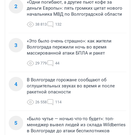
«Одни погибают, а другие пьют кофе за
2
деньги Европы»: пять громких цитат нового
начальника МВД по Волгоградской области
38 813
132
«Это было очень страшно»: как жители
3
Волгограда пережили ночь во время
массированной атаки БПЛА и ракет
29 779
44
В Волгограде горожане сообщают об
4
оглушительных звуках во время и после
ракетной опасности
26 558
114
«Было чутье — ночью что-то будет»: топ-
5
менеджер вывел людей из склада Wildberries
в Волгограде до атаки беспилотников