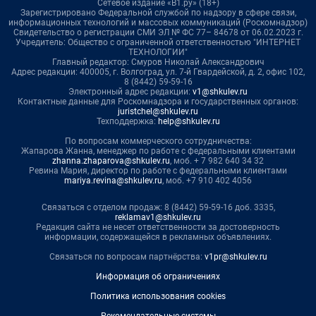
Сетевое издание «В1.ру» (18+)
Зарегистрировано Федеральной службой по надзору в сфере связи,
информационных технологий и массовых коммуникаций (Роскомнадзор)
Свидетельство о регистрации СМИ ЭЛ № ФС 77– 84678 от 06.02.2023 г.
Учредитель: Общество с ограниченной ответственностью "ИНТЕРНЕТ
ТЕХНОЛОГИИ"
Главный редактор: Смуров Николай Александрович
Адрес редакции: 400005, г. Волгоград, ул. 7-й Гвардейской, д. 2, офис 102,
8 (8442) 59-59-16
Электронный адрес редакции:
v1@shkulev.ru
Контактные данные для Роскомнадзора и государственных органов:
juristchel@shkulev.ru
Техподдержка:
help@shkulev.ru
По вопросам коммерческого сотрудничества:
Жапарова Жанна, менеджер по работе с федеральными клиентами
zhanna.zhaparova@shkulev.ru
, моб. + 7 982 640 34 32
Ревина Мария, директор по работе с федеральными клиентами
mariya.revina@shkulev.ru
, моб. +7 910 402 4056
Связаться с отделом продаж: 8 (8442) 59-59-16 доб. 3335,
reklamav1@shkulev.ru
Редакция сайта не несет ответственности за достоверность
информации, содержащейся в рекламных объявлениях.
Связаться по вопросам партнёрства:
v1pr@shkulev.ru
Информация об ограничениях
Политика использования cookies
Рекомендательные системы