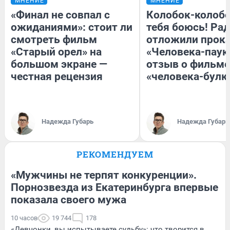
МНЕНИЕ
МНЕНИЕ
«Финал не совпал с
Колобок-колобо
ожиданиями»: стоит ли
тебя боюсь! Рад
смотреть фильм
отложили прок
«Старый орел» на
«Человека-паук
большом экране —
отзыв о фильме
честная рецензия
«человека-булк
Надежда Губарь
Надежда Губарь
РЕКОМЕНДУЕМ
«Мужчины не терпят конкуренции».
Порнозвезда из Екатеринбурга впервые
показала своего мужа
10 часов
19 744
178
«Девчонки, вы испытываете судьбу»: что творится в