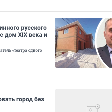
ринного русского
с дом XIX века и
атель «театра одного
овать город без