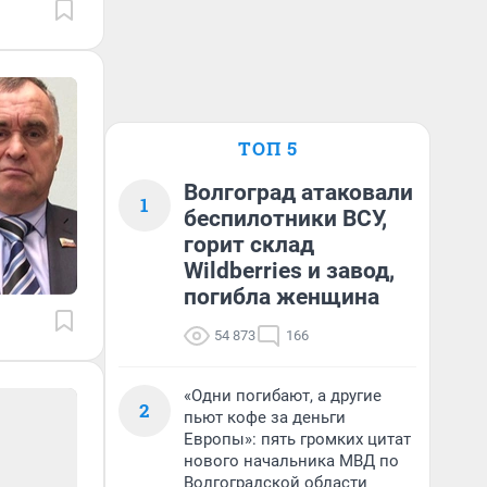
ТОП 5
Волгоград атаковали
1
беспилотники ВСУ,
горит склад
Wildberries и завод,
погибла женщина
54 873
166
«Одни погибают, а другие
2
пьют кофе за деньги
Европы»: пять громких цитат
нового начальника МВД по
Волгоградской области