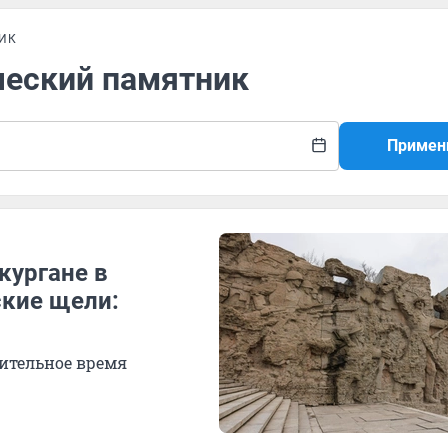
ИК
ческий памятник
Примен
кургане в
ские щели:
лительное время