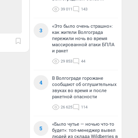
39 011
143
«Это было очень страшно»:
3
как жители Волгограда
пережили ночь во время
массированной атаки БПЛА
и ракет
29 853
44
В Волгограде горожане
4
сообщают об оглушительных
звуках во время и после
ракетной опасности
26 625
114
«Было чутье — ночью что-то
5
будет»: топ-менеджер вывел
людей из склада Wildberries в