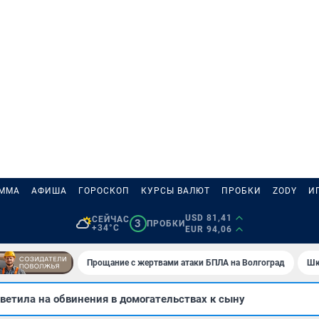
АММА
АФИША
ГОРОСКОП
КУРСЫ ВАЛЮТ
ПРОБКИ
ZODY
И
USD 81,41
СЕЙЧАС
3
ПРОБКИ
+34°C
EUR 94,06
Прощание с жертвами атаки БПЛА на Волгоград
Шк
ветила на обвинения в домогательствах к сыну