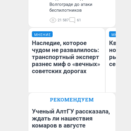
Волгограде до атаки
беспилотников
21 587
61
МНЕНИЕ
МНЕНИЕ
Наследие, которое
Кварти
чудом не развалилось:
но деш
транспортный эксперт
рынок 
разнес миф о «вечных»
сейчас
советских дорогах
Олег Арефьев
РЕКОМЕНДУЕМ
Ек
Блогер, предприниматель,
владелец в транспортном
ди
бизнесе
не
Ученый АлтГУ рассказала,
ждать ли нашествия
комаров в августе