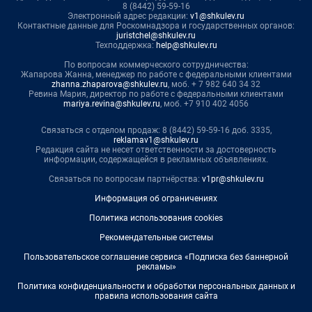
8 (8442) 59-59-16
Электронный адрес редакции:
v1@shkulev.ru
Контактные данные для Роскомнадзора и государственных органов:
juristchel@shkulev.ru
Техподдержка:
help@shkulev.ru
По вопросам коммерческого сотрудничества:
Жапарова Жанна, менеджер по работе с федеральными клиентами
zhanna.zhaparova@shkulev.ru
, моб. + 7 982 640 34 32
Ревина Мария, директор по работе с федеральными клиентами
mariya.revina@shkulev.ru
, моб. +7 910 402 4056
Связаться с отделом продаж: 8 (8442) 59-59-16 доб. 3335,
reklamav1@shkulev.ru
Редакция сайта не несет ответственности за достоверность
информации, содержащейся в рекламных объявлениях.
Связаться по вопросам партнёрства:
v1pr@shkulev.ru
Информация об ограничениях
Политика использования cookies
Рекомендательные системы
Пользовательское соглашение сервиса «Подписка без баннерной
рекламы»
Политика конфиденциальности и обработки персональных данных и
правила использования сайта