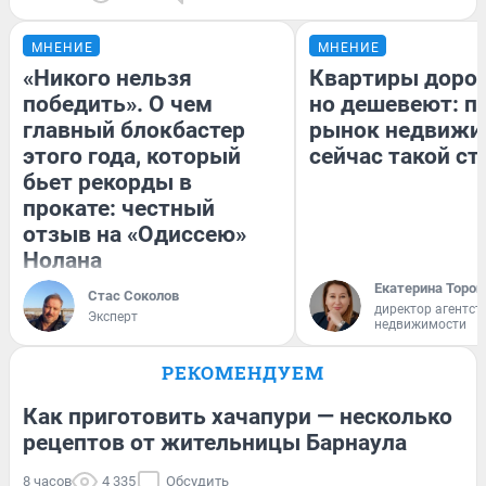
МНЕНИЕ
МНЕНИЕ
«Никого нельзя
Квартиры доро
победить». О чем
но дешевеют: п
главный блокбастер
рынок недвижи
этого года, который
сейчас такой с
бьет рекорды в
прокате: честный
отзыв на «Одиссею»
Нолана
Екатерина Тороп
Стас Соколов
директор агентст
Эксперт
недвижимости
РЕКОМЕНДУЕМ
Как приготовить хачапури — несколько
рецептов от жительницы Барнаула
8 часов
4 335
Обсудить