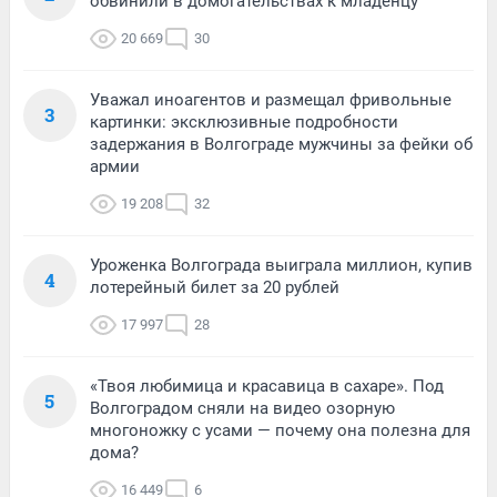
обвинили в домогательствах к младенцу
20 669
30
Уважал иноагентов и размещал фривольные
3
картинки: эксклюзивные подробности
задержания в Волгограде мужчины за фейки об
армии
19 208
32
Уроженка Волгограда выиграла миллион, купив
4
лотерейный билет за 20 рублей
17 997
28
«Твоя любимица и красавица в сахаре». Под
5
Волгоградом сняли на видео озорную
многоножку с усами — почему она полезна для
дома?
16 449
6