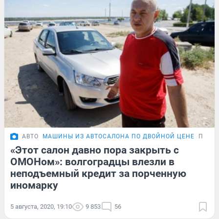
АВТО
МАШИНЫ ИЗ АВТОСАЛОНА ПО ДВОЙНОЙ ЦЕНЕ
ПРОБ
«Этот салон давно пора закрыть с
ОМОНом»: волгоградцы влезли в
неподъемный кредит за порченную
иномарку
5 августа, 2020, 19:10
9 853
56