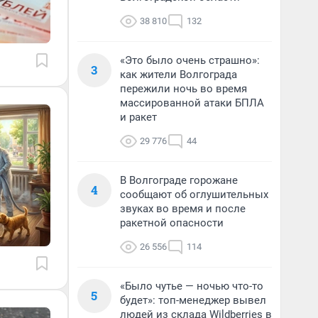
38 810
132
«Это было очень страшно»:
3
как жители Волгограда
пережили ночь во время
массированной атаки БПЛА
и ракет
29 776
44
В Волгограде горожане
4
сообщают об оглушительных
звуках во время и после
ракетной опасности
26 556
114
«Было чутье — ночью что-то
5
будет»: топ-менеджер вывел
людей из склада Wildberries в