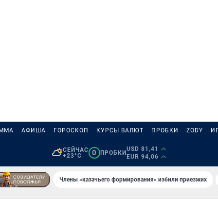
АММА
АФИША
ГОРОСКОП
КУРСЫ ВАЛЮТ
ПРОБКИ
ZODY
И
USD 81,41
СЕЙЧАС
0
ПРОБКИ
+23°C
EUR 94,06
Члены «казачьего формирования» избили приезжих