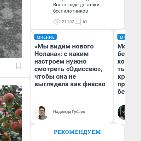
Волгограде до атаки
беспилотников
21 502
61
МНЕНИЕ
МНЕНИЕ
«Мы видим нового
Мой ба
Нолана»: с каким
береже
настроем нужно
хотела 
смотреть «Одиссею»,
тысяч,
чтобы она не
кредит,
выглядела как фиаско
приеха
безопа
Кс
Надежда Губарь
Ав
РЕКОМЕНДУЕМ