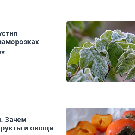
устил
заморозках
ня
я. Зачем
фрукты и овощи