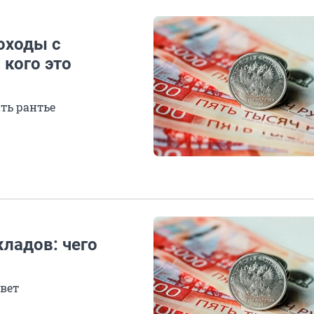
оходы с
 кого это
ать рантье
кладов: чего
вет