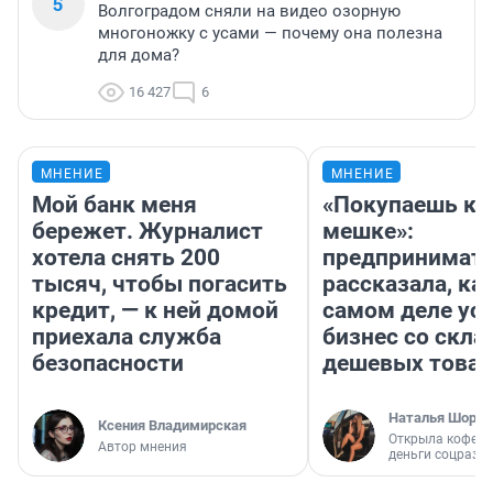
5
Волгоградом сняли на видео озорную
многоножку с усами — почему она полезна
для дома?
16 427
6
МНЕНИЕ
МНЕНИЕ
Мой банк меня
«Покупаешь ко
бережет. Журналист
мешке»:
хотела снять 200
предпринимат
тысяч, чтобы погасить
рассказала, как
кредит, — к ней домой
самом деле ус
приехала служба
бизнес со скл
безопасности
дешевых това
Наталья Шорох
Ксения Владимирская
Открыла кофейн
Автор мнения
деньги соцразв