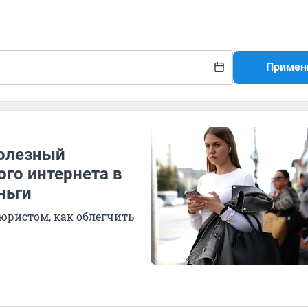
Примен
полезный
ого интернета в
ньги
 юристом, как облегчить