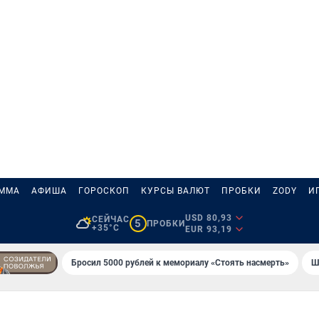
АММА
АФИША
ГОРОСКОП
КУРСЫ ВАЛЮТ
ПРОБКИ
ZODY
И
USD 80,93
СЕЙЧАС
5
ПРОБКИ
+35°C
EUR 93,19
Бросил 5000 рублей к мемориалу «Стоять насмерть»
Ш