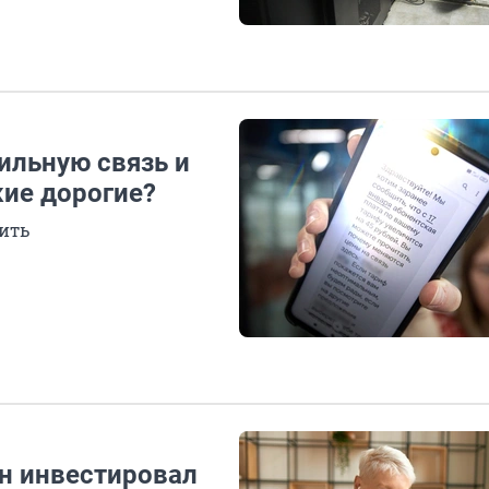
ильную связь и
кие дорогие?
тить
йн инвестировал