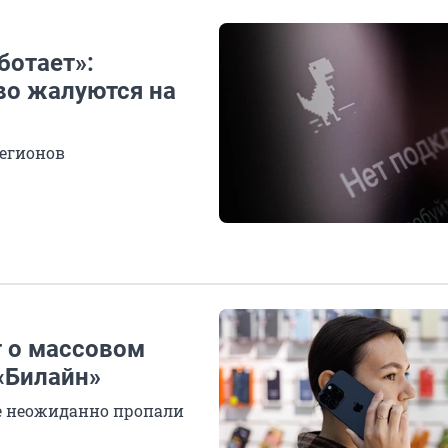
ботает»:
во жалуются на
регионов
 о массовом
 «Билайн»
не неожиданно пропали