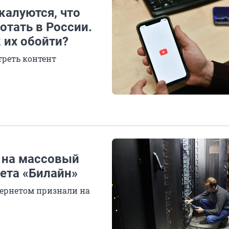
жалуются, что
отать в России.
 их обойти?
треть контент
 на массовый
ета «Билайн»
тернетом признали на