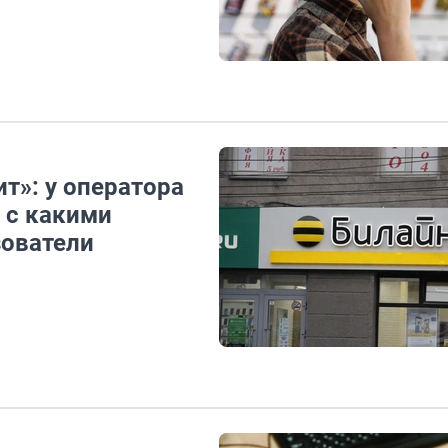
т»: у оператора
 с какими
зователи