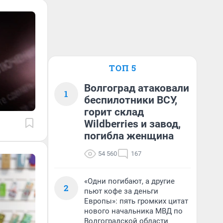
ТОП 5
Волгоград атаковали
1
беспилотники ВСУ,
горит склад
Wildberries и завод,
погибла женщина
54 560
167
«Одни погибают, а другие
2
пьют кофе за деньги
Европы»: пять громких цитат
нового начальника МВД по
Волгоградской области