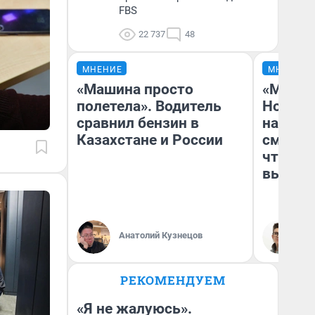
FBS
22 737
48
МНЕНИЕ
МНЕНИЕ
«Машина просто
«Мы ви
полетела». Водитель
Нолана
сравнил бензин в
настро
Казахстане и России
смотре
чтобы 
выгляд
Анатолий Кузнецов
На
РЕКОМЕНДУЕМ
«Я не жалуюсь».