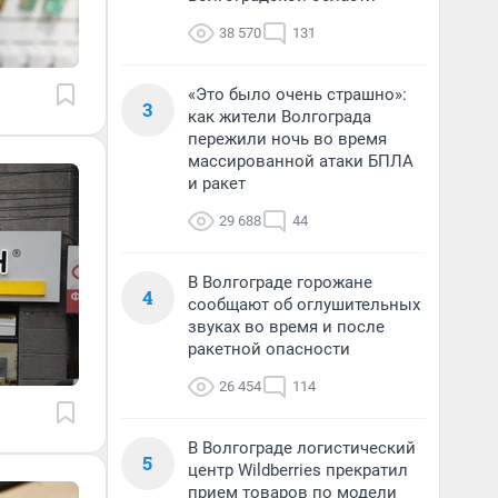
38 570
131
«Это было очень страшно»:
3
как жители Волгограда
пережили ночь во время
массированной атаки БПЛА
и ракет
29 688
44
В Волгограде горожане
4
сообщают об оглушительных
звуках во время и после
ракетной опасности
26 454
114
В Волгограде логистический
5
центр Wildberries прекратил
прием товаров по модели