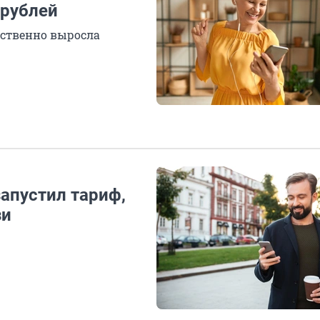
 рублей
ественно выросла
запустил тариф,
зи