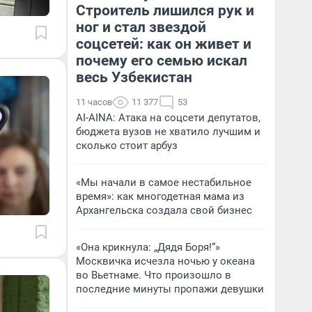
Строитель лишился рук и
ног и стал звездой
соцсетей: как он живет и
почему его семью искал
весь Узбекистан
11 часов
11 377
53
AI-AINA: Атака на соцсети депутатов,
бюджета вузов не хватило лучшим и
сколько стоит арбуз
«Мы начали в самое нестабильное
время»: как многодетная мама из
Архангельска создала свой бизнес
«Она крикнула: „Дядя Боря!“»
Москвичка исчезла ночью у океана
во Вьетнаме. Что произошло в
последние минуты пропажи девушки