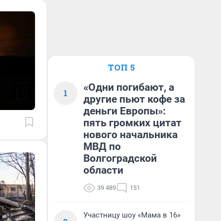
ТОП 5
«Одни погибают, а
1
другие пьют кофе за
деньги Европы»:
пять громких цитат
нового начальника
МВД по
Волгоградской
области
39 489
151
Участницу шоу «Мама в 16»