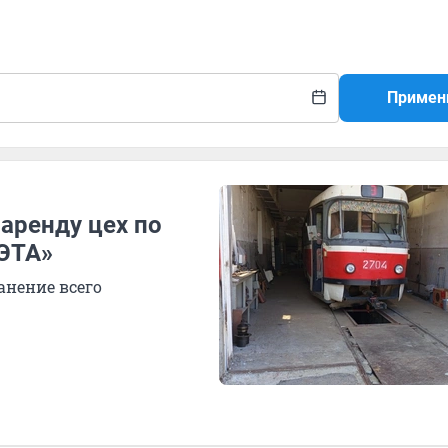
Примен
 аренду цех по
ВЭТА»
анение всего