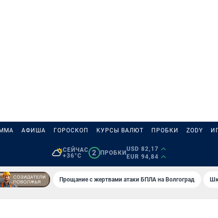
АММА
АФИША
ГОРОСКОП
КУРСЫ ВАЛЮТ
ПРОБКИ
ZODY
И
USD 82,17
СЕЙЧАС
2
ПРОБКИ
+36°C
EUR 94,84
Прощание с жертвами атаки БПЛА на Волгоград
Шк