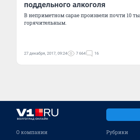
поддельного алкоголя
В неприметном сарае произвели почти 10 ты
горячительным.
27 декабря, 2017, 09:24
7 664
16
О компании
Рубрики