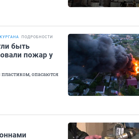
 КУРГАНА
ПОДРОБНОСТИ
гли быть
зовали пожар у
с пластиком, опасаются
тоннами