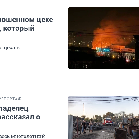
рошенном цехе
, который
 цеха в
РЕПОРТАЖ
владелец
рассказал о
весь многолетний