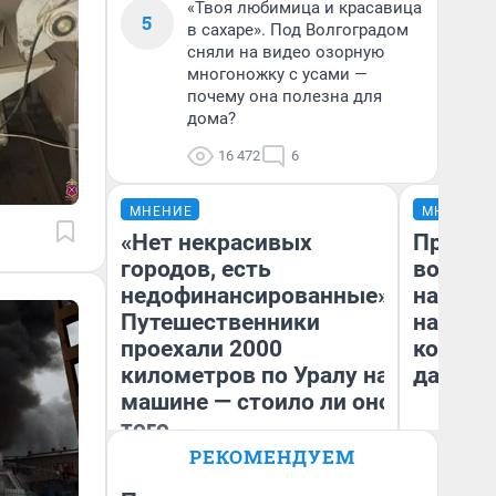
«Твоя любимица и красавица
5
в сахаре». Под Волгоградом
сняли на видео озорную
многоножку с усами —
почему она полезна для
дома?
16 472
6
МНЕНИЕ
МНЕНИЕ
«Нет некрасивых
Продаш
городов, есть
возьмут
недофинансированные».
нам го
Путешественники
налого
проехали 2000
коснет
километров по Уралу на
даже р
машине — стоило ли оно
того
РЕКОМЕНДУЕМ
Екатерина Литкевич
Ан