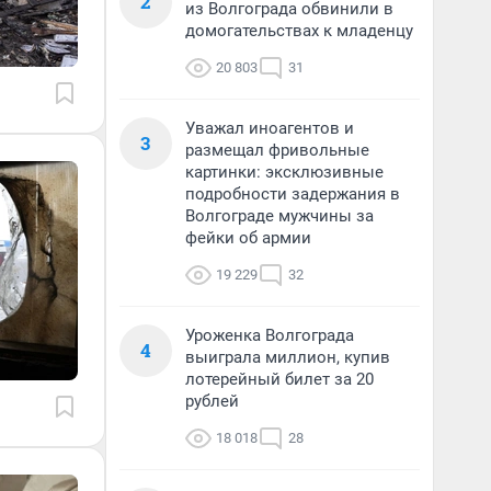
2
из Волгограда обвинили в
домогательствах к младенцу
20 803
31
Уважал иноагентов и
3
размещал фривольные
картинки: эксклюзивные
подробности задержания в
Волгограде мужчины за
фейки об армии
19 229
32
Уроженка Волгограда
4
выиграла миллион, купив
лотерейный билет за 20
рублей
18 018
28