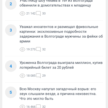
Участницу шоу «Мама в 16» из Волгограда
2
обвинили в домогательствах к младенцу
21 142
33
Уважал иноагентов и размещал фривольные
3
картинки: эксклюзивные подробности
задержания в Волгограде мужчины за фейки об
армии
19 273
32
Уроженка Волгограда выиграла миллион, купив
4
лотерейный билет за 20 рублей
18 085
29
Всю Москву напугал загадочный взрыв: его
5
звук слышали везде, а причина неизвестна.
Что это могло быть
16 466
32