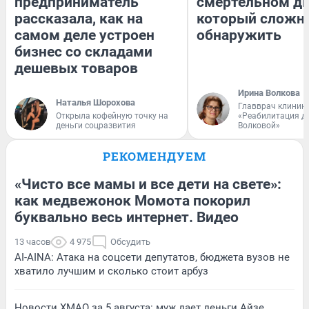
предприниматель
смертельном ди
рассказала, как на
который сложн
самом деле устроен
обнаружить
бизнес со складами
дешевых товаров
Ирина Волкова
Наталья Шорохова
Главврач клиник
Открыла кофейную точку на
«Реабилитация д
деньги соцразвития
Волковой»
РЕКОМЕНДУЕМ
«Чисто все мамы и все дети на свете»:
как медвежонок Момота покорил
буквально весь интернет. Видео
13 часов
4 975
Обсудить
AI-AINA: Атака на соцсети депутатов, бюджета вузов не
хватило лучшим и сколько стоит арбуз
Новости ХМАО за 5 августа: муж дает деньги Айзе,