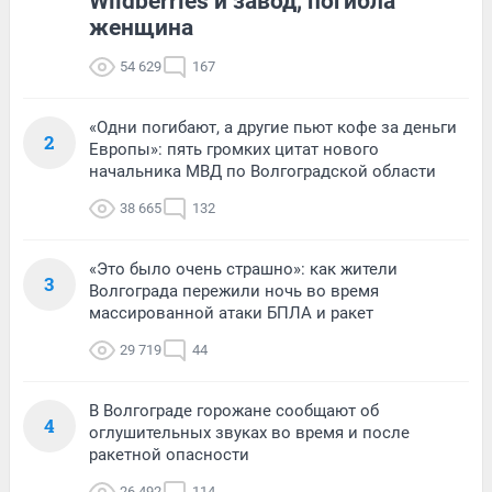
Wildberries и завод, погибла
женщина
54 629
167
«Одни погибают, а другие пьют кофе за деньги
2
Европы»: пять громких цитат нового
начальника МВД по Волгоградской области
38 665
132
«Это было очень страшно»: как жители
3
Волгограда пережили ночь во время
массированной атаки БПЛА и ракет
29 719
44
В Волгограде горожане сообщают об
4
оглушительных звуках во время и после
ракетной опасности
26 492
114