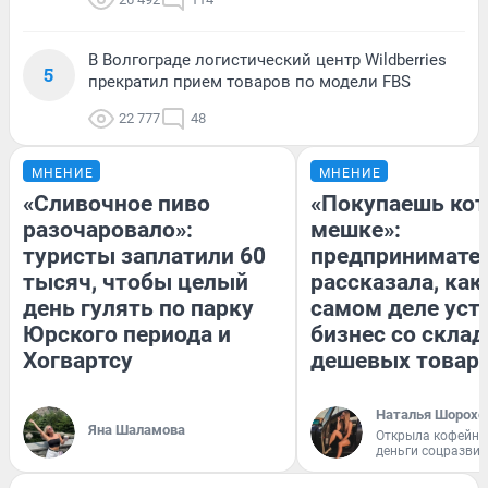
В Волгограде логистический центр Wildberries
5
прекратил прием товаров по модели FBS
22 777
48
МНЕНИЕ
МНЕНИЕ
«Сливочное пиво
«Покупаешь кот
разочаровало»:
мешке»:
туристы заплатили 60
предпринимате
тысяч, чтобы целый
рассказала, как
день гулять по парку
самом деле уст
Юрского периода и
бизнес со скла
Хогвартсу
дешевых товар
Наталья Шорохо
Яна Шаламова
Открыла кофейну
деньги соцразви