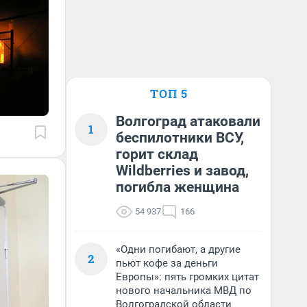
ТОП 5
Волгоград атаковали
1
беспилотники ВСУ,
горит склад
Wildberries и завод,
погибла женщина
54 937
166
«Одни погибают, а другие
2
пьют кофе за деньги
Европы»: пять громких цитат
нового начальника МВД по
Волгоградской области