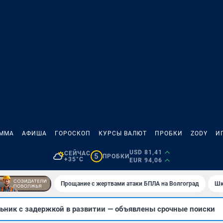
АММА
АФИША
ГОРОСКОП
КУРСЫ ВАЛЮТ
ПРОБКИ
ZODY
И
USD 81,41
СЕЙЧАС
5
ПРОБКИ
+35°C
EUR 94,06
Прощание с жертвами атаки БПЛА на Волгоград
Шк
ьник с задержкой в развитии — объявлены срочные поиски