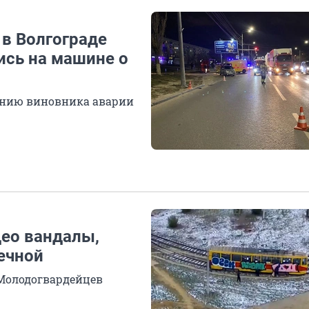
 в Волгограде
ись на машине о
онию виновника аварии
део вандалы,
ечной
 Молодогвардейцев