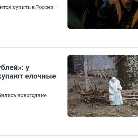
ится купить в России —
блей»: у
купают елочные
бились новогодние