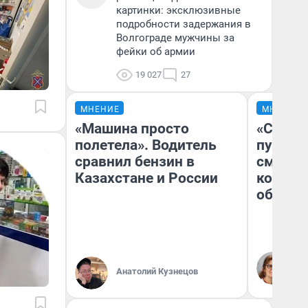
картинки: эксклюзивные
подробности задержания в
Волгограде мужчины за
фейки об армии
19 027
27
МНЕНИЕ
МНЕНИЕ
«Машина просто
«Спутал
полетела». Водитель
пургу».
сравнил бензин в
смерте
Казахстане и России
которы
обнару
Ир
Гл
Анатолий Кузнецов
«Р
Во