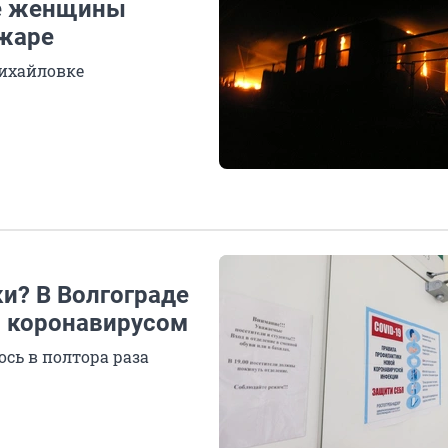
ие женщины
ожаре
Михайловке
ки? В Волгограде
и коронавирусом
сь в полтора раза