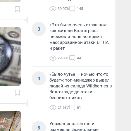
39 076
145
«Это было очень страшно»:
3
как жители Волгограда
пережили ночь во время
массированной атаки БПЛА
и ракет
29 881
44
«Было чутье — ночью что-то
4
будет»: топ-менеджер вывел
людей из склада Wildberries в
Волгограде до атаки
беспилотников
21 637
61
Уважал иноагентов и
5
размещал фривольные