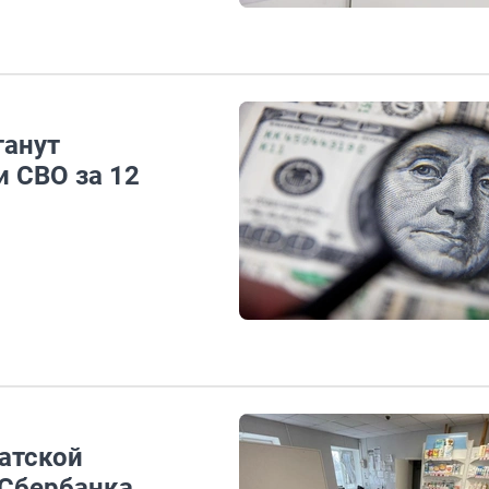
танут
и СВО за 12
атской
 Сбербанка