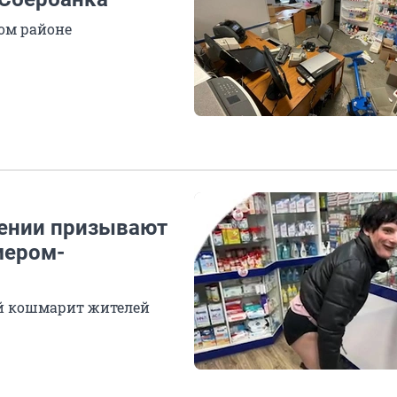
ом районе
мении призывают
мером-
ей кошмарит жителей