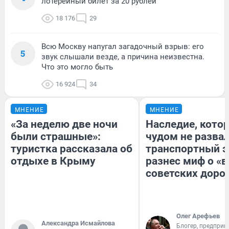
лотерейный билет за 20 рублей
18 176
29
Всю Москву напугал загадочный взрыв: его
5
звук слышали везде, а причина неизвестна.
Что это могло быть
16 924
34
МНЕНИЕ
МНЕНИЕ
«За неделю две ночи
Наследие, кото
были страшные»:
чудом не разва
туристка рассказала об
транспортный э
отдыхе в Крыму
разнес миф о «
советских доро
Олег Арефьев
Александра Исмайлова
Блогер, предприн