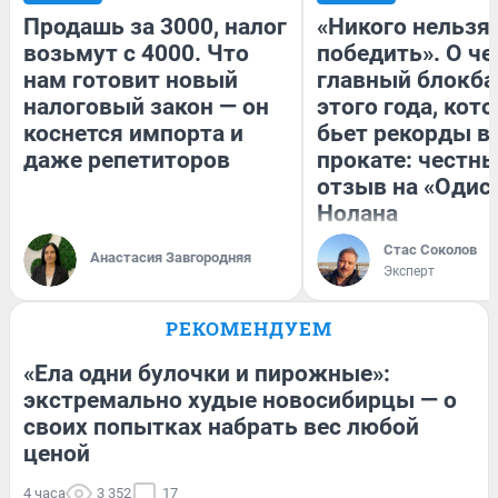
Продашь за 3000, налог
«Никого нельзя
возьмут с 4000. Что
победить». О ч
нам готовит новый
главный блокба
налоговый закон — он
этого года, кот
коснется импорта и
бьет рекорды в
даже репетиторов
прокате: честн
отзыв на «Одис
Нолана
Стас Соколов
Анастасия Завгородняя
Эксперт
РЕКОМЕНДУЕМ
«Ела одни булочки и пирожные»:
экстремально худые новосибирцы — о
своих попытках набрать вес любой
ценой
4 часа
3 352
17